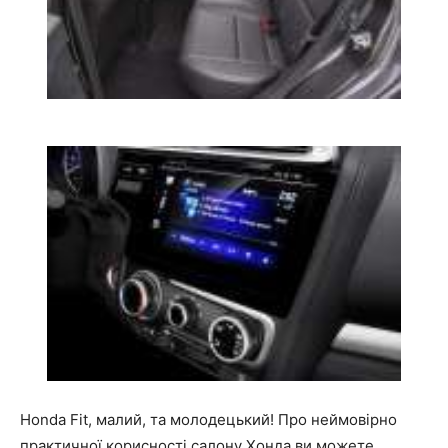
Honda Fit, малий, та молодецький! Про неймовірно
практичної корисності салону Хонда ви можете