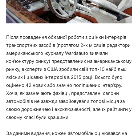
Після проведення об’ємної роботи з оцінки інтер’єрів
транспортних засобів (протягом 2-х місяців редактори
американського журналу Wardsauto вивчали
кон’юнктуру ринку) представлених на американському
ринку, експерти з США зробили свій топ-10 найбільш
якісних і цікавих інтер’єрів в 2015 році. Всього було
оцінено 42 нових або значно поліпшених інтер’єру.
Хоча, як зазначають фахівці, представлені салони
автомобілів не завжди завойовували топові місця за
своєю дорожнечею і ексклюзивності, але їх рейтинги у
своєму класі були кращими.
За даними видання, кожен автомобіль оцінювався на