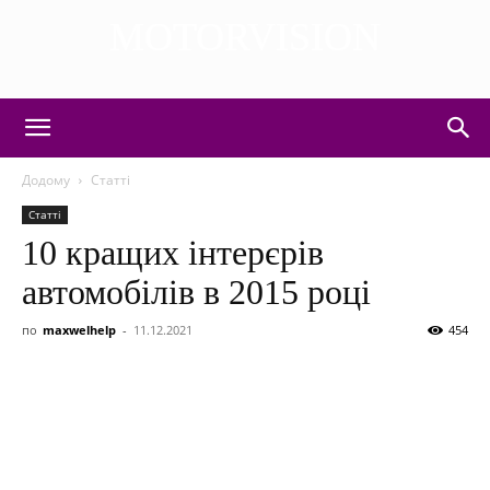
MOTORVISION
DISCOVER THE ART OF PUBLISHING
Додому
Статті
Статті
10 кращих інтерєрів
автомобілів в 2015 році
по
maxwelhelp
-
11.12.2021
454