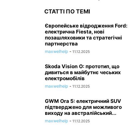
СТАТТІ ПО ТЕМІ
Європейське відродження Ford:
електрична Fiesta, нові
позашляховики та стратегічні
партнерства
maxwelhelp
-
11.12.2025
Skoda Vision O: прототип, що
дивиться в майбутнє чеських
електромобілів
maxwelhelp
-
11.12.2025
GWM Ora 5: електричний SUV
підтверджено для можливого
виходу на австралійський...
maxwelhelp
-
11.12.2025