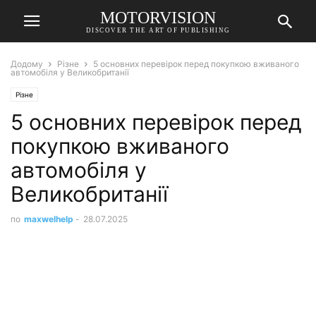
MOTORVISION
DISCOVER THE ART OF PUBLISHING
Додому
Різне
5 основних перевірок перед покупкою вживаного
автомобіля у Великобританії
Різне
5 основних перевірок перед
покупкою вживаного
автомобіля у
Великобританії
по
maxwelhelp
-
28.07.2025