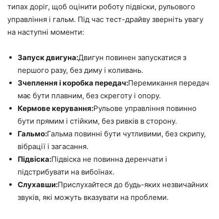
типах доріг, щоб оцінити роботу підвіски, рульового
управління і гальм. Під час тест-драйву зверніть увагу
на наступні моменти:
Запуск двигуна:
Двигун повинен запускатися з
першого разу, без диму і коливань.
Зчеплення і коробка передач:
Перемикання передач
має бути плавним, без скреготу і опору.
Кермове керування:
Рульове управління повинно
бути прямим і стійким, без ривків в сторону.
Гальмо:
Гальма повинні бути чутливими, без скрипу,
вібрації і загасання.
Підвіска:
Підвіска не повинна деренчати і
підстрибувати на вибоїнах.
Слухавши:
Прислухайтеся до будь-яких незвичайних
звуків, які можуть вказувати на проблеми.