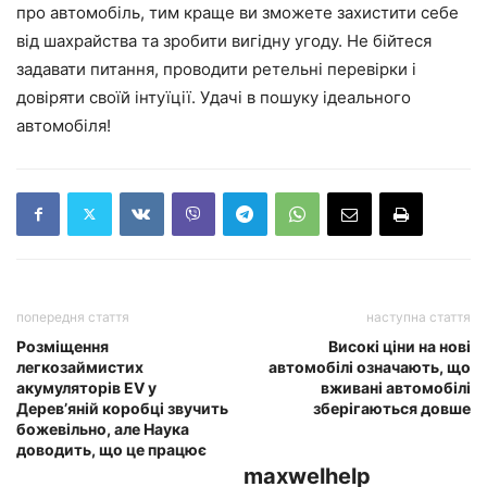
про автомобіль, тим краще ви зможете захистити себе
від шахрайства та зробити вигідну угоду. Не бійтеся
задавати питання, проводити ретельні перевірки і
довіряти своїй інтуїції. Удачі в пошуку ідеального
автомобіля!
попередня стаття
наступна стаття
Розміщення
Високі ціни на нові
легкозаймистих
автомобілі означають, що
акумуляторів EV у
вживані автомобілі
Дерев’яній коробці звучить
зберігаються довше
божевільно, але Наука
доводить, що це працює
maxwelhelp