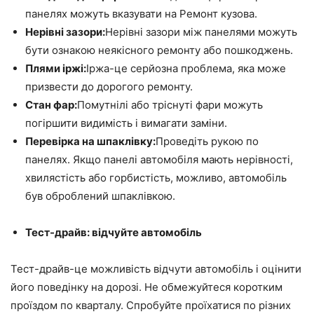
панелях можуть вказувати на Ремонт кузова.
Нерівні зазори:
Нерівні зазори між панелями можуть
бути ознакою неякісного ремонту або пошкоджень.
Плями іржі:
Іржа-це серйозна проблема, яка може
призвести до дорогого ремонту.
Стан фар:
Помутнілі або тріснуті фари можуть
погіршити видимість і вимагати заміни.
Перевірка на шпаклівку:
Проведіть рукою по
панелях. Якщо панелі автомобіля мають нерівності,
хвилястість або горбистість, можливо, автомобіль
був оброблений шпаклівкою.
Тест-драйв: відчуйте автомобіль
Тест-драйв-це можливість відчути автомобіль і оцінити
його поведінку на дорозі. Не обмежуйтеся коротким
проїздом по кварталу. Спробуйте проїхатися по різних