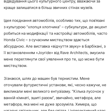
відвідування цього культурного центру, вважаючи за
краще залишатися в більш звичних стінах музеїв.
Ідея поєднання автомобілів, особливо тих, що пов’язані
з культурою “хлопця хлопчика” – субкультури, де акцент
робиться на модифікації та настройці автомобілів, часто
Honda Civic – з сучасним мистецтвом здається
абсурдною. Але виставка «відчуття звуку» в Барбікані, з
її встановленням «Joyride» від Rave Architects, змусила
мене переглянути свої уявлення про те, що може бути
мистецтвом.
Зізнаюся, шлях до машин був тернистим. Мене
оточували футуристичні установи, які, чесно кажучи, не
викликали мені великого ентузіазму. “Кілька лусочок у
ванній кімнаті, зшиті разом”, звичайно, метафора, але
метафора, яка мені не дуже зрозуміла. Химера, що
нагадує світильник, але без світла, і інтерактивний клас