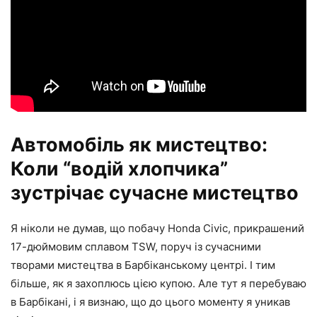
Автомобіль як мистецтво:
Коли “водій хлопчика”
зустрічає сучасне мистецтво
Я ніколи не думав, що побачу Honda Civic, прикрашений
17-дюймовим сплавом TSW, поруч із сучасними
творами мистецтва в Барбіканському центрі. І тим
більше, як я захоплюсь цією купою. Але тут я перебуваю
в Барбікані, і я визнаю, що до цього моменту я уникав