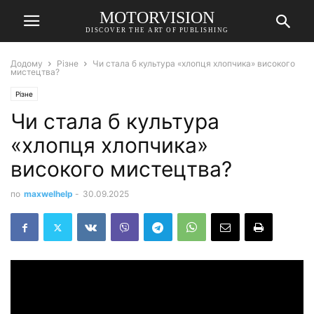
MOTORVISION
DISCOVER THE ART OF PUBLISHING
Додому
Різне
Чи стала б культура «хлопця хлопчика» високого
мистецтва?
Різне
Чи стала б культура
«хлопця хлопчика»
високого мистецтва?
по
maxwelhelp
-
30.09.2025