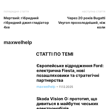
попередня стаття
наступна стаття
Мертвий: гібридний
Через 20 років Bugatti
гібридний джип гладіатор
Veyron прохолодніший, ніж
4xe
коли
maxwelhelp
СТАТТІ ПО ТЕМІ
Європейське відродження Ford:
електрична Fiesta, нові
позашляховики та стратегічні
партнерства
maxwelhelp
-
11.12.2025
Skoda Vision O: прототип, що
дивиться в майбутнє чеських
електромобілів