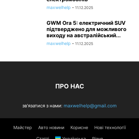
maxwelhelp
-
11.12.2025
GWM Ora 5: електричний SUV
підтверджено для можливого
виходу на австралійський...
maxwelhelp
-
11.12.2025
ПРО НАС
зв'язатися з нами:
maxwelhelp@gmail.com
Майстер
Авто новини
Корисне
Нові технології
Статті
Українська
Різне