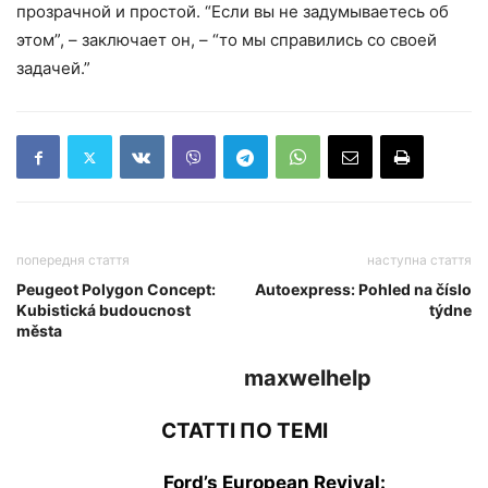
прозрачной и простой. “Если вы не задумываетесь об
этом”, – заключает он, – “то мы справились со своей
задачей.”
попередня стаття
наступна стаття
Peugeot Polygon Concept:
Autoexpress: Pohled na číslo
Kubistická budoucnost
týdne
města
maxwelhelp
СТАТТІ ПО ТЕМІ
Ford’s European Revival: