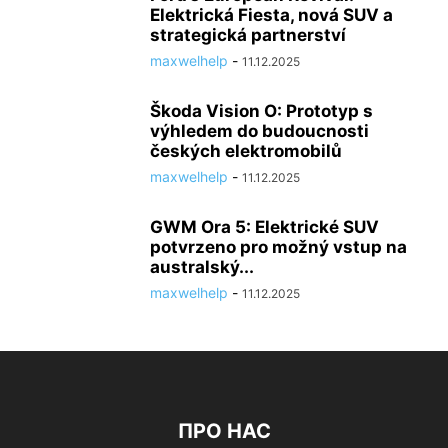
Elektrická Fiesta, nová SUV a
strategická partnerství
maxwelhelp
-
11.12.2025
Škoda Vision O: Prototyp s
výhledem do budoucnosti
českých elektromobilů
maxwelhelp
-
11.12.2025
GWM Ora 5: Elektrické SUV
potvrzeno pro možný vstup na
australský...
maxwelhelp
-
11.12.2025
ПРО НАС