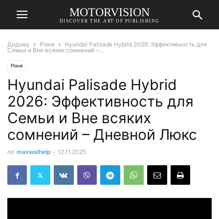
MOTORVISION
DISCOVER THE ART OF PUBLISHING
Додому
Різне
Hyundai Palisade Hybrid 2026: Эффективность для
Семьи и Вне всяких сомнений –...
Різне
Hyundai Palisade Hybrid
2026: Эффективность для
Семьи и Вне всяких
сомнений – Дневной Люкс
по
maxwelhelp
-
12.11.2025