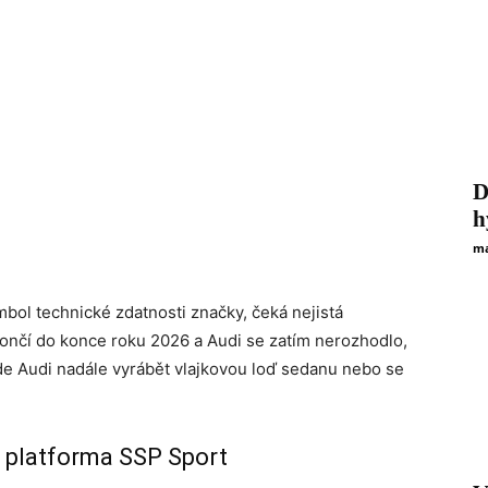
D
h
ma
bol technické zdatnosti značky, čeká nejistá
nčí do konce roku 2026 a Audi se zatím nerozhodlo,
ude Audi nadále vyrábět vlajkovou loď sedanu nebo se
á platforma SSP Sport