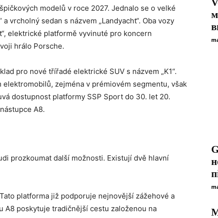
V
 špičkových modelů v roce 2027. Jednalo se o velké
м
 a vrcholný sedan s názvem „Landyacht“. Oba vozy
в
“, elektrické platformě vyvinuté pro koncern
ma
voji hrálo Porsche.
klad pro nové třířadé elektrické SUV s názvem „K1“.
 elektromobilů, zejména v prémiovém segmentu, však
vá dostupnost platformy SSP Sport do 30. let 20.
 nástupce A8.
G
i prozkoumat další možnosti. Existují dvě hlavní
н
п
ma
Tato platforma již podporuje nejnovější zážehové a
u A8 poskytuje tradičnější cestu založenou na
M