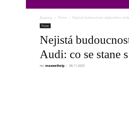
Додому
Різне
Nejistá budoucnost vlajkového seda
Різне
Nejistá budoucnos
Audi: co se stane 
по
maxwelhelp
-
08.11.2025