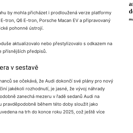
a
d
hu by mohla přicházet i prodloužená verze platformy
ma
6 E-tron, Q6 E-tron, Porsche Macan EV a připravovaný
cké pohonné ústrojí.
noduše aktualizovalo nebo přestylizovalo s odkazem na
 přísnějších předpisů.
era v sestavě
nanců se očekává, že Audi dokončí své plány pro nový
iní jakékoli rozhodnutí, je jasné, že vývoj náhrady
podobně zanechá mezeru v řadě sedanů Audi na
ou pravděpodobně během této doby sloužit jako
vedena na trh do konce roku 2025, což ještě více