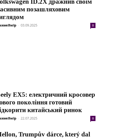
olkswagen ID.2X дражнив своїм
асивним позашляховим
иглядом
xwelhelp
-
03.09.2025
0
eely EX5: електричний кросовер
ового покоління готовий
ідкорити китайський ринок
xwelhelp
-
22.07.2025
0
ellon, Trumpův dárce, který dal