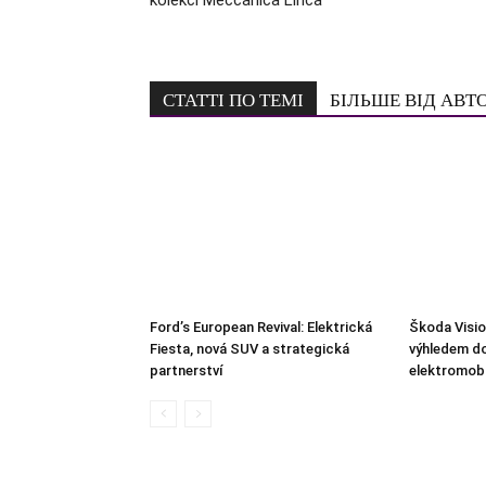
СТАТТІ ПО ТЕМІ
БІЛЬШЕ ВІД АВТ
Ford’s European Revival: Elektrická
Škoda Visio
Fiesta, nová SUV a strategická
výhledem d
partnerství
elektromobi