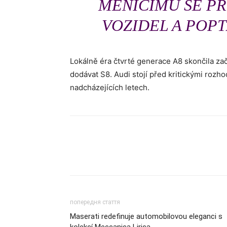
MĚNÍCÍMU SE P
VOZIDEL A POP
Lokálně éra čtvrté generace A8 skončila zač
dodávat S8. Audi stojí před kritickými rozh
nadcházejících letech.
попередня стаття
Maserati redefinuje automobilovou eleganci s
kolekcí Meccanica Lirica