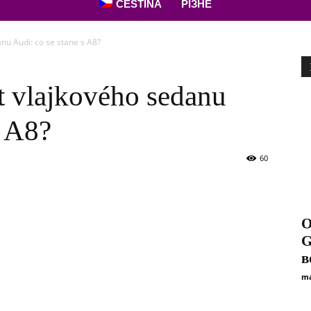
ČEŠTINA
РІЗНЕ
nu Audi: co se stane s A8?
t vlajkového sedanu
s A8?
60
О
G
в
ma