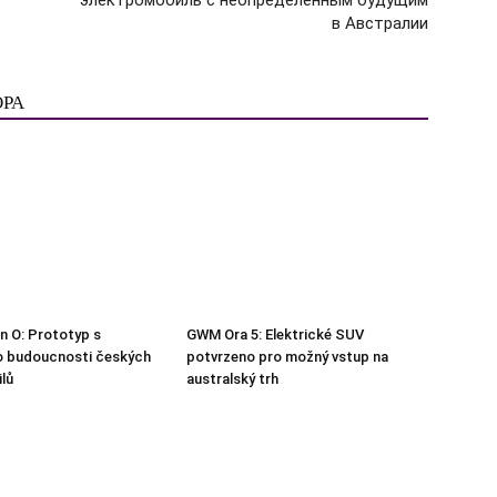
в Австралии
ОРА
n O: Prototyp s
GWM Ora 5: Elektrické SUV
o budoucnosti českých
potvrzeno pro možný vstup na
lů
australský trh