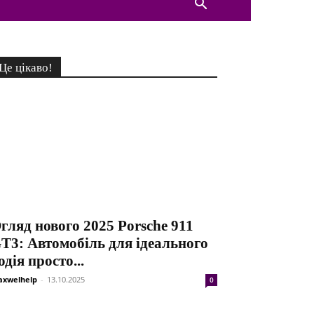
Це цікаво!
гляд нового 2025 Porsche 911
T3: Автомобіль для ідеального
одія просто...
xwelhelp
-
13.10.2025
0