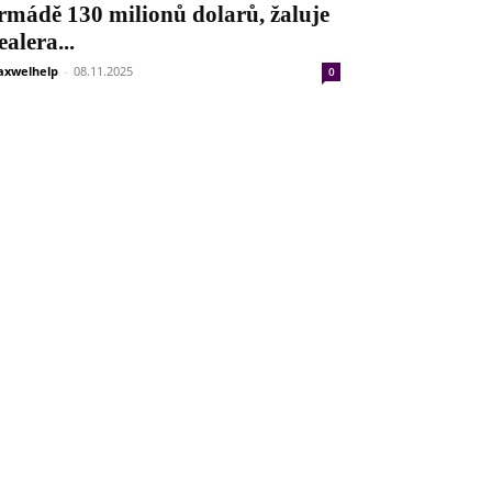
rmádě 130 milionů dolarů, žaluje
ealera...
xwelhelp
-
08.11.2025
0