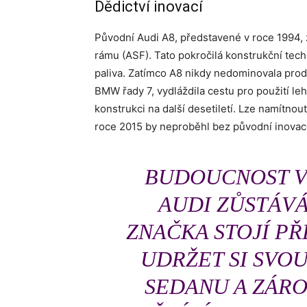
Dědictví inovací
Původní Audi A8, představené v roce 1994, 
rámu (ASF). Tato pokročilá konstrukční tech
paliva. Zatímco A8 nikdy nedominovala prod
BMW řady 7, vydláždila cestu pro použití le
konstrukci na další desetiletí. Lze namítnou
roce 2015 by neproběhl bez původní inovac
BUDOUCNOST V
AUDI ZŮSTÁVÁ
ZNAČKA STOJÍ P
UDRŽET SI SVO
SEDANU A ZÁRO