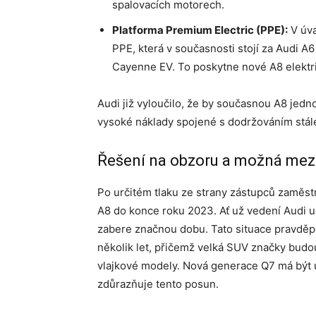
spalovacích motorech.
Platforma Premium Electric (PPE):
V úva
PPE, která v současnosti stojí za Audi A
Cayenne EV. To poskytne nové A8 elektri
Audi již vyloučilo, že by současnou A8 jed
vysoké náklady spojené s dodržováním stále
Řešení na obzoru a možná mez
Po určitém tlaku ze strany zástupců zaměst
A8 do konce roku 2023. Ať už vedení Audi uč
zabere značnou dobu. Tato situace pravdě
několik let, přičemž velká SUV značky bud
vlajkové modely. Nová generace Q7 má být u
zdůrazňuje tento posun.