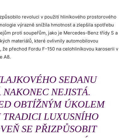
způsobilo revoluci v použití hliníkového prostorového
nologie výrazně snížila hmotnost a zlepšila spotřebu
ejům proti soupeřům, jako je Mercedes-Benz třídy S a
hkých materiálů, které ovlivnily automobilovou
t, že přechod Fordu F-150 na celohliníkovou karoserii v
e A8.
LAJKOVÉHO SEDANU
 NAKONEC NEJISTÁ.
ŘED OBTÍŽNÝM ÚKOLEM
U TRADICI LUXUSNÍHO
VEŇ SE PŘIZPŮSOBIT