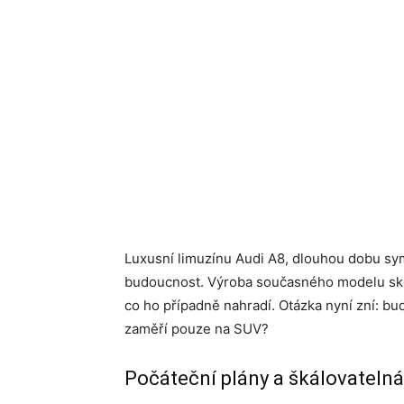
Luxusní limuzínu Audi A8, dlouhou dobu sym
budoucnost. Výroba současného modelu sko
co ho případně nahradí. Otázka nyní zní: b
zaměří pouze na SUV?
Počáteční plány a škálovateln