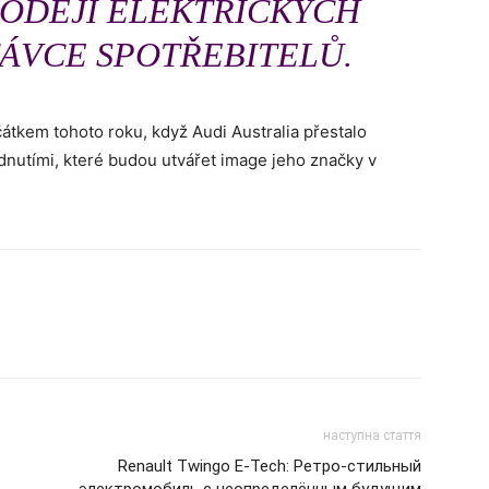
RODEJI ELEKTRICKÝCH
TÁVCE SPOTŘEBITELŮ.
átkem tohoto roku, když Audi Australia přestalo
odnutími, které budou utvářet image jeho značky v
наступна стаття
Renault Twingo E-Tech: Ретро-стильный
электромобиль с неопределённым будущим