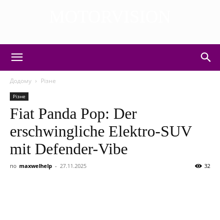
MOTORVISION
DISCOVER THE ART OF PUBLISHING
Додому
Різне
Різне
Fiat Panda Pop: Der
erschwingliche Elektro-SUV
mit Defender-Vibe
по
maxwelhelp
-
27.11.2025
32