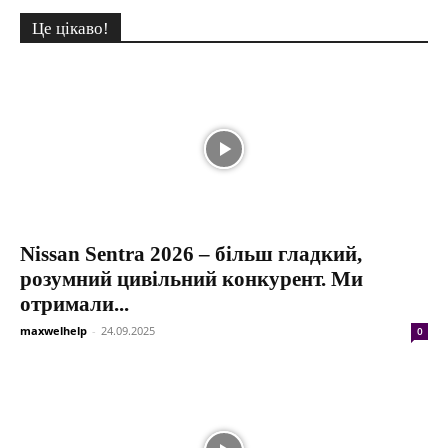
Це цікаво!
Nissan Sentra 2026 – більш гладкий,
розумний цивільний конкурент. Ми
отримали...
maxwelhelp
-
24.09.2025
0