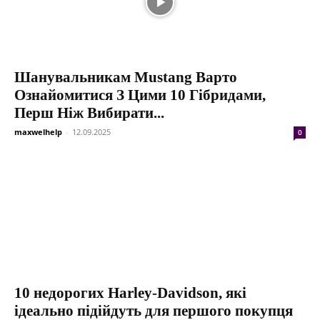
Шанувальникам Mustang Варто
Ознайомитися З Цими 10 Гібридами,
Перш Ніж Вибирати...
maxwelhelp
-
12.09.2025
0
10 недорогих Harley-Davidson, які
ідеально підійдуть для першого покупця