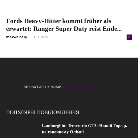
Fords Heavy-Hitter kommt früher als
erwartet: Ranger Super Duty reist Ende...
maxwelhelp
-
13.11.2025
0
зв'язатися з нами:
maxwelhelp@gmail.com
ПОПУЛЯРНІ ПОВІДОМЛЕННЯ
Lamborghini Temerario GT3: Новий Горець
на гоночному Олімпі