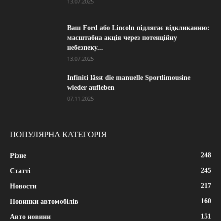
13.07.2025
Ваш Ford або Lincoln підлягає відкликанню:
масштабна акція через потенційну
небезпеку...
13.07.2025
Infiniti lässt die manuelle Sportlimousine
wieder aufleben
07.11.2025
ПОПУЛЯРНА КАТЕГОРІЯ
248
Різне
245
Статті
217
Новости
160
Новинки автомобілів
151
Авто новини