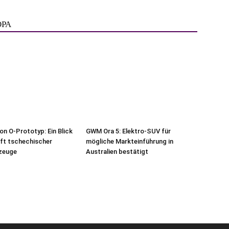
ОРА
on O-Prototyp: Ein Blick
GWM Ora 5: Elektro-SUV für
nft tschechischer
mögliche Markteinführung in
rzeuge
Australien bestätigt