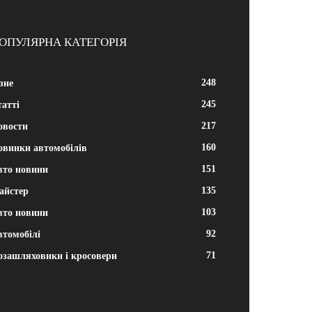
ОПУЛЯРНА КАТЕГОРІЯ
248
зне
245
атті
217
овости
160
овинки автомобілів
151
вто новини
135
айстер
103
вто новини
92
втомобілі
71
озашляховики і кросовери