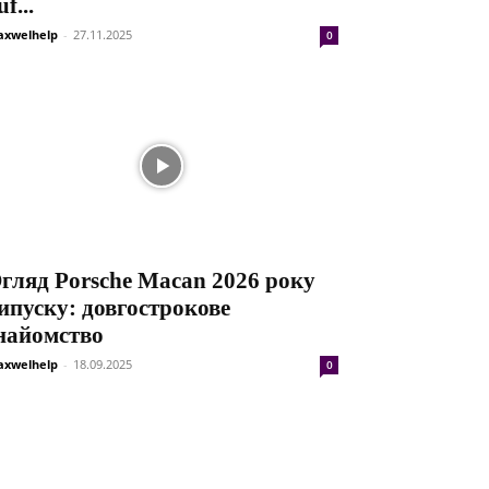
uf...
xwelhelp
-
27.11.2025
0
гляд Porsche Macan 2026 року
ипуску: довгострокове
найомство
xwelhelp
-
18.09.2025
0