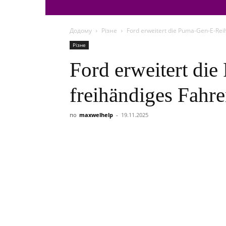
Додому
Різне
Ford erweitert die Puma-Gen-E-Rei
Різне
Ford erweitert di
freihändiges Fahr
по
maxwelhelp
-
19.11.2025