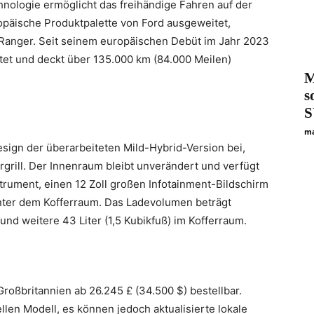
nologie ermöglicht das freihändige Fahren auf der
opäische Produktpalette von Ford ausgeweitet,
Ranger. Seit seinem europäischen Debüt im Jahr 2023
tet und deckt über 135.000 km (84.000 Meilen)
M
s
S
ma
ign der überarbeiteten Mild-Hybrid-Version bei,
rgrill. Der Innenraum bleibt unverändert und verfügt
strument, einen 12 Zoll großen Infotainment-Bildschirm
nter dem Kofferraum. Das Ladevolumen beträgt
und weitere 43 Liter (1,5 Kubikfuß) im Kofferraum.
roßbritannien ab 26.245 £ (34.500 $) bestellbar.
llen Modell, es können jedoch aktualisierte lokale