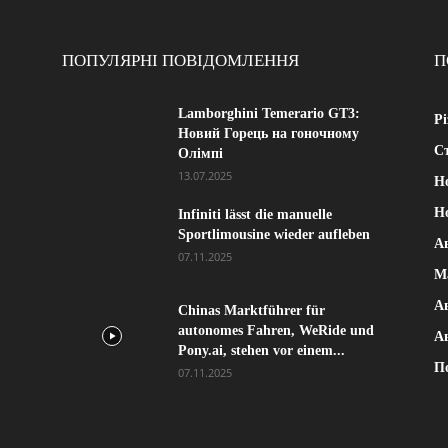
ПОПУЛЯРНІ ПОВІДОМЛЕННЯ
П
Lamborghini Temerario GT3:
Рі
Новий Горець на гоночному
Ст
Олімпі
13.07.2025
Н
Н
Infiniti lässt die manuelle
Sportlimousine wieder aufleben
А
07.11.2025
М
А
Chinas Marktführer für
autonomes Fahren, WeRide und
А
Pony.ai, stehen vor einem...
П
07.11.2025