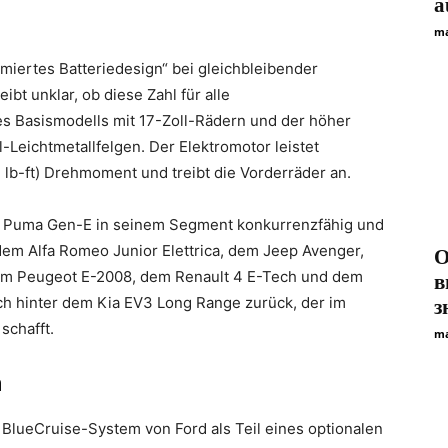
a
ma
imiertes Batteriedesign“ bei gleichbleibender
ibt unklar, ob diese Zahl für alle
des Basismodells mit 17-Zoll-Rädern und der höher
-Leichtmetallfelgen. Der Elektromotor leistet
lb-ft) Drehmoment und treibt die Vorderräder an.
r Puma Gen-E in seinem Segment konkurrenzfähig und
dem Alfa Romeo Junior Elettrica, dem Jeep Avenger,
О
dem Peugeot E-2008, dem Renault 4 E-Tech und dem
в
ch hinter dem Kia EV3 Long Range zurück, der im
з
schafft.
ma
n
BlueCruise-System von Ford als Teil eines optionalen