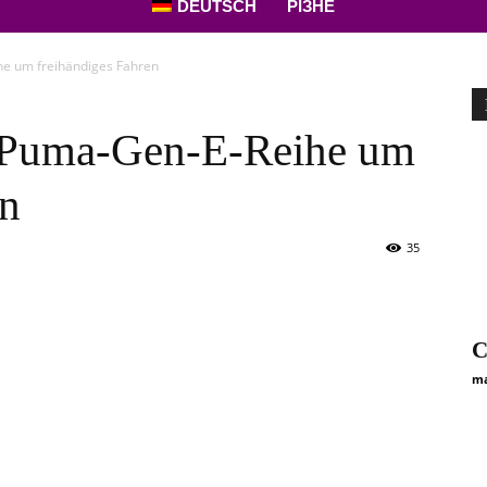
DEUTSCH
РІЗНЕ
he um freihändiges Fahren
e Puma-Gen-E-Reihe um
en
35
C
ma