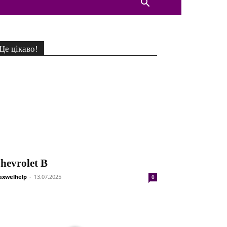
Це цікаво!
hevrolet B
xwelhelp
-
13.07.2025
0