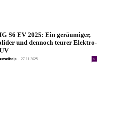
G S6 EV 2025: Ein geräumiger,
olider und dennoch teurer Elektro-
UV
xwelhelp
-
27.11.2025
0