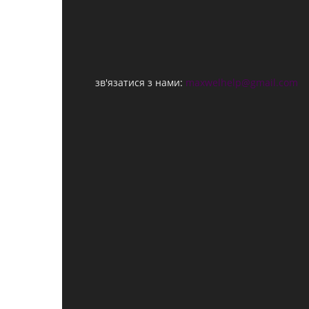
зв'язатися з нами:
maxwelhelp@gmail.com