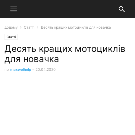
додому
Статті
Десять кращих мотоциклів для новачка
Статті
Десять кращих мотоциклів
для новачка
по
maxwelhelp
-
20.04.2020