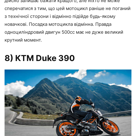
дійсно залишає бажати кращого, але ніхто не може
сперечатися з тим, що цей мотоцикл раніше не поганий
з технічної сторони і відмінно підійде будь-якому
новачкові. Посадка мотоцикла відмінна. Правда
одноциліндровий двигун 500сс має не дуже великий
крутний момент.
8) КТМ Duke 390