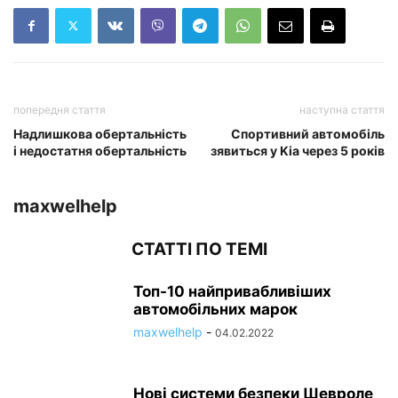
попередня стаття
наступна стаття
Надлишкова обертальність
Спортивний автомобіль
і недостатня обертальність
зявиться у Kia через 5 років
maxwelhelp
СТАТТІ ПО ТЕМІ
Топ-10 найпривабливіших
автомобільних марок
maxwelhelp
-
04.02.2022
Нові системи безпеки Шевроле