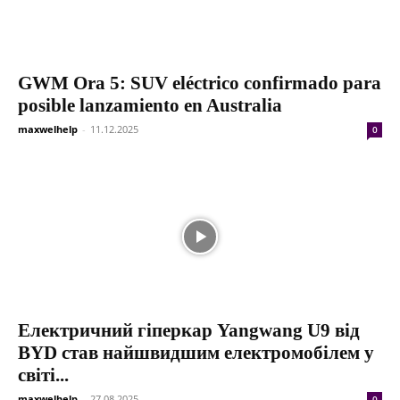
GWM Ora 5: SUV eléctrico confirmado para
posible lanzamiento en Australia
maxwelhelp
-
11.12.2025
0
Електричний гіперкар Yangwang U9 від
BYD став найшвидшим електромобілем у
світі...
maxwelhelp
-
27.08.2025
0