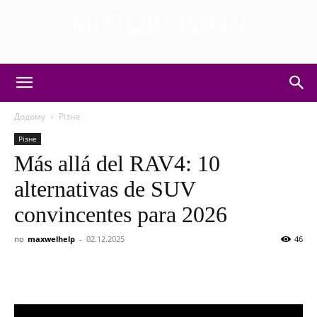
MOTORVISION
DISCOVER THE ART OF PUBLISHING
Додому
Різне
Різне
Más allá del RAV4: 10
alternativas de SUV
convincentes para 2026
по
maxwelhelp
-
02.12.2025
46