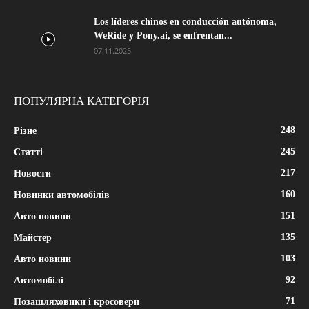
Los líderes chinos en conducción autónoma,
WeRide y Pony.ai, se enfrentan...
07.11.2025
ПОПУЛЯРНА КАТЕГОРІЯ
248
Різне
245
Статті
217
Новости
160
Новинки автомобілів
151
Авто новини
135
Майстер
103
Авто новини
92
Автомобілі
71
Позашляховики і кросовери