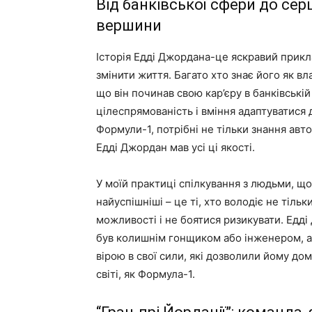
Від банківської сфери до се
вершини
Історія Едді Джордана-це яскравий прикл
змінити життя. Багато хто знає його як в
що він починав свою кар’єру в банківській
цілеспрямованість і вміння адаптуватися
Формули-1, потрібні не тільки знання автос
Едді Джордан мав усі ці якості.
У моїй практиці спілкування з людьми, щ
найуспішніші – це ті, хто володіє не тіль
можливості і не боятися ризикувати. Едд
був колишнім гонщиком або інженером, ал
вірою в свої сили, які дозволили йому до
світі, як Формула-1.