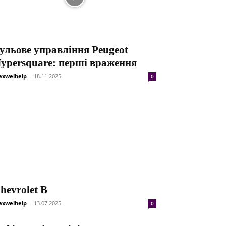
ульове управління Peugeot
ypersquare: перші враження
xwelhelp
-
18.11.2025
0
hevrolet B
xwelhelp
-
13.07.2025
0