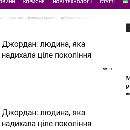
НОВИНИ
КОРИСНЕ
НОВІ ТЕХНОЛОГІЇ
СТАТТІ
 людина, яка змінювала правила гри і надихала ціле...
 Джордан: людина, яка
 надихала ціле покоління
43
М
р
ma
 Джордан: людина, яка
 надихала ціле покоління