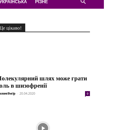
УКРАЇНСЬКА
РІЗНЕ
Це цікаво!
олекулярний шлях може грати
оль в шизофренії
xwelhelp
-
20.04.2020
0