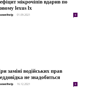
ефіцит мікрочіпів вдарив по
овому lexus lx
xwelhelp
-
01.09.2021
0
ри заміні водійських прав
еддовідка не знадобиться
xwelhelp
-
16.12.2021
0