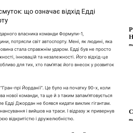
муток: що означає відхід Едді
рту
Р
дарного власника команди Формули-1,
H
ни, потрясли світ автоспорту. Мені, як людині, яка
ma
новина стала справжнім ударом. Едді був не просто
ості, інновацій та незалежності. Його відхід-це
особливо для тих, хто пам’ятає його внесок у розвиток
“Гран-прі Йорданії”. Це було на початку 90-х, коли
оява нової команди, та ще й з таким запам’ятовується
е Едді Джордан не боявся кидати виклик гігантам.
інансування і вийшов на траси. І відразу ж привернув
C
воєю відкритістю і дружелюбністю.
ma