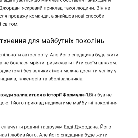
і Джордан-яскравий приклад такої людини. Він не
ісля продажу команди, а знайшов нові способи
 світом.
тхнення для майбутніх поколінь
 спільноти автоспорту. Але його спадщина буде жити
а не боялася мріяти, ризикувати і йти своїм шляхом.
юджетом і без великих імен можна досягти успіху у
нщиків, інженерів та вболівальників.
авжди залишиться в історії Формули-1.
Він був не
дою. І його приклад надихатиме майбутні покоління
і співчуття родині та друзям Едді Джордана. Його
 знав і любив його. Але його спадщина буде жити