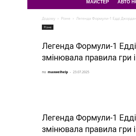
МАЙСТЕР
АВТО 
Додому
Різне
Легенда Формули-1 Едді Джордан:
Різне
Легенда Формули-1 Едді
змінювала правила гри і
по
maxwelhelp
-
23.07.2025
Легенда Формули-1 Едді
змінювала правила гри і