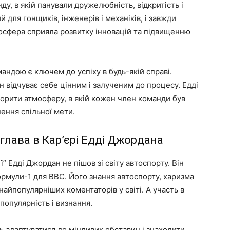
у, в якій панували дружелюбність, відкритість і
 для гонщиків, інженерів і механіків, і завжди
мосфера сприяла розвитку інновацій та підвищенню
андою є ключем до успіху в будь-якій справі.
 відчуває себе цінним і залученим до процесу. Едді
ворити атмосферу, в якій кожен член команди був
нення спільної мети.
 глава в Кар’єрі Едді Джордана
” Едді Джордан не пішов зі світу автоспорту. Він
ормули-1 для BBC. Його знання автоспорту, харизма
найпопулярніших коментаторів у світі. А участь в
популярність і визнання.
ь адаптуватися до мінливих обставин і знаходити