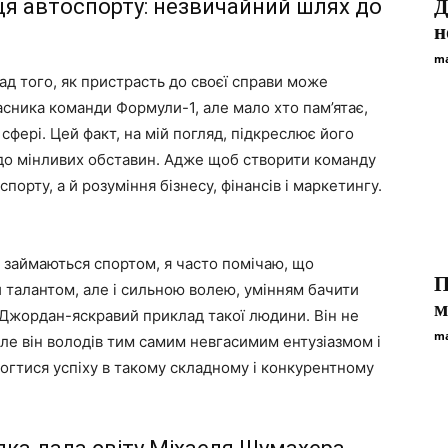
рця автоспорту: незвичайний шлях до
Д
н
ma
ад того, як пристрасть до своєї справи може
ласника команди Формули-1, але мало хто пам’ятає,
 сфері. Цей факт, на мій погляд, підкреслює його
 до мінливих обставин. Адже щоб створити команду
порту, а й розуміння бізнесу, фінансів і маркетингу.
о займаються спортом, я часто помічаю, що
П
ки талантом, але і сильною волею, умінням бачити
м
і Джордан-яскравий приклад такої людини. Він не
ma
е він володів тим самим невгасимим ентузіазмом і
могтися успіху в такому складному і конкурентному