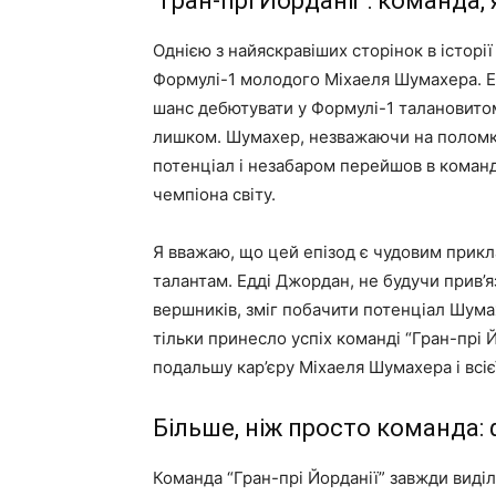
“Гран-прі Йорданії”: команда
Однією з найяскравіших сторінок в історії
Формулі-1 молодого Міхаеля Шумахера. Е
шанс дебютувати у Формулі-1 талановитом
лишком. Шумахер, незважаючи на поломку 
потенціал і незабаром перейшов в команду
чемпіона світу.
Я вважаю, що цей епізод є чудовим прик
талантам. Едді Джордан, не будучи прив’
вершників, зміг побачити потенціал Шумах
тільки принесло успіх команді “Гран-прі 
подальшу кар’єру Міхаеля Шумахера і всіє
Більше, ніж просто команда: 
Команда “Гран-прі Йорданії” завжди виді