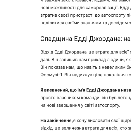
нові можливості для самореалізації. Едд
втратив своєї пристрасті до автоспорту п
поділитися своїми знаннями та досвідом зі
Спадщина Едді Джордана: на
Відхід Едді Джордана-це втрата для всієї
далі. Він залишив нам приклад людини, як
Він показав нам, що навіть з невеликим б
Формулі-1. Він надихнув ціле покоління го
Я впевнений, що Ім’я Едді Джордана наз
просто власником команди; він був леген
на нові звершення у світі автоспорту.
На закінчення,
я хочу висловити свої щир
відхід-це величезна втрата для всіх, хто