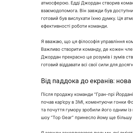
атмосферою. Едді Джордан створив команд
взаємодопомога. Він завжди був доступний
готовий був вислухати їхню думку. Ця ат
ефективності роботи команди.
Я вважаю, що ця філософія управління ком
Важливо створити команду, де кожен член
Джордан прекрасно це розумів і зумів ст
готовий віддавати всі свої сили для досяг
Від паддока до екранів: нова
Після продажу команди “Гран-прі Йорданії
почав кар’єру в ЗМІ, коментуючи гонки Ф
та почуття гумору зробили його одним із 
шоу “Top Gear” принесло йому ще більшу 
Я завжди захоплювався людьми, які вміют