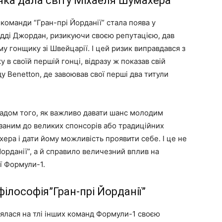
, яка дала світу Міхаеля Шумахера
 команди “Гран-прі Йорданії” стала поява у
дді Джордан, ризикуючи своєю репутацією, дав
у гонщику зі Швейцарії. І цей ризик виправдався з
в своїй першій гонці, відразу ж показав свій
 Benetton, де завоював свої перші два титули
ладом того, як важливо давати шанс молодим
язаним до великих спонсорів або традиційних
ера і дати йому можливість проявити себе. І це не
Йорданії”, а й справило величезний вплив на
ї Формули-1.
філософія”Гран-прі Йорданії”
лялася на тлі інших команд Формули-1 своєю