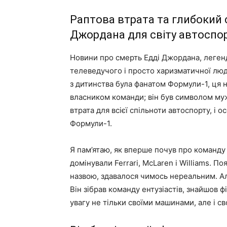
Раптова втрата та глибокий с
Джордана для світу автоспо
Новини про смерть Едді Джордана, леген
телеведучого і просто харизматичної люди
з дитинства була фанатом Формули-1, ця 
власником команди; він був символом мужн
втрата для всієї спільноти автоспорту, і 
Формули-1.
Я пам’ятаю, як вперше почув про команду 
домінували Ferrari, McLaren і Williams. П
назвою, здавалося чимось нереальним. Ал
Він зібрав команду ентузіастів, знайшов ф
увагу не тільки своїми машинами, але і с