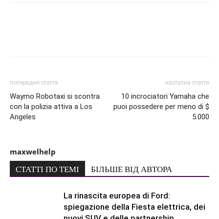
попередня стаття
наступна стаття
Waymo Robotaxi si scontra
10 incrociatori Yamaha che
con la polizia attiva a Los
puoi possedere per meno di $
Angeles
5.000
maxwelhelp
СТАТТІ ПО ТЕМІ
БІЛЬШЕ ВІД АВТОРА
La rinascita europea di Ford:
spiegazione della Fiesta elettrica, dei
nuovi SUV e delle partnership