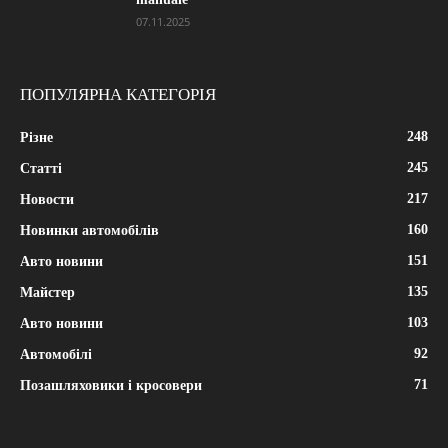
07.11.2025
ПОПУЛЯРНА КАТЕГОРІЯ
248
Різне
245
Статті
217
Новости
160
Новинки автомобілів
151
Авто новини
135
Майстер
103
Авто новини
92
Автомобілі
71
Позашляховики і кросовери