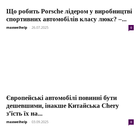
Що робить Porsche лідером у виробництві
спортивних автомобілів класу люкс? –...
maxwelhelp
-
26.07.2025
0
Європейські автомобілі повинні бути
дешевшими, інакше Китайська Chery
з’їсть їх на...
maxwelhelp
-
03.09.2025
0