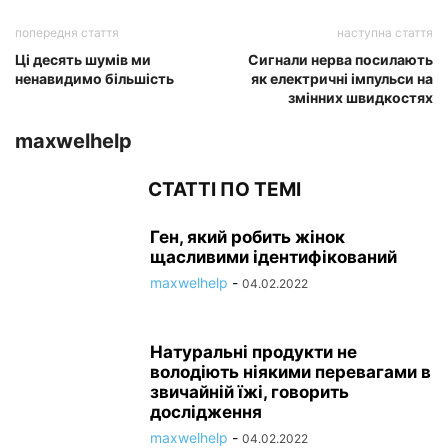
попередня стаття
наступна стаття
Ці десять шумів ми
Сигнали нерва посилають
ненавидимо більшість
як електричні імпульси на
змінних швидкостях
maxwelhelp
СТАТТІ ПО ТЕМІ
Ген, який робить жінок
щасливими ідентифікований
maxwelhelp
-
04.02.2022
Натуральні продукти не
володіють ніякими перевагами в
звичайній їжі, говорить
дослідження
maxwelhelp
-
04.02.2022