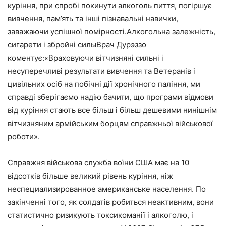
куріння, при спробі покинути алкоголь пиття, погіршує
вивчення, пам’ять та інші пізнавальні навички,
заважаючи успішної помірності.Алкогольна залежність,
сигарети і збройні силыВрач Дурэззо
коментує:«Враховуючи вітчизняні сильні і
несуперечливі результати вивчення та Ветеранів і
цивільних осіб на побічні дії хронічного паління, ми
справді зберігаємо надію бачити, що програми відмови
від куріння стають все більш і більш дешевими нинішнім
вітчизняним армійським борцям справжньої військової
роботи».
Справжня військова служба воїни США має на 10
відсотків більше великий рівень куріння, ніж
неспециализированное американське населення. По
закінченні того, як солдатів робиться неактивним, вони
статистично ризикують токсикоманії і алкоголю, і