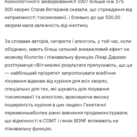
психологічного захворювання.У 2007 більше ніж 375
000 хворих Справ Ветеранів сказали, що страждання від
неприємності токсикоманії, і близько до ще 500,00
хворим мала залежність від нікотину.
За словами авторів, сигарети і алкоголь, у той час, коли
об’єднано, мають більш сильний зневажливий ефект на
мозкову біологію і пізнавальну функцію.Лікар Дараззо
розтлумачує:«Вітчизняні результати припускають, що це
— найбільший пріоритет запропонувати всебічне
лікування відмови від куріння для всіх хворих,
спеціально для тих, які шукають для лікування
токсикоманії та алкоголю, враховуючи високу
поширеність куріння в цих людях».Генетичні
переменныеБолее ранні вивчення продемонстрували,
що відмінності в COMT і генах BDNF впливають на
пізнавальну функцію.