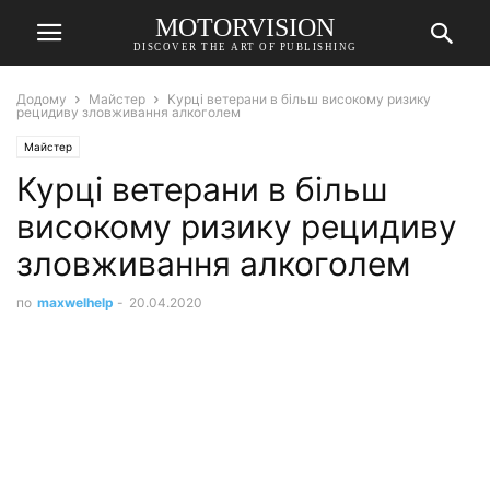
MOTORVISION
DISCOVER THE ART OF PUBLISHING
Додому
Майстер
Курці ветерани в більш високому ризику
рецидиву зловживання алкоголем
Майстер
Курці ветерани в більш
високому ризику рецидиву
зловживання алкоголем
по
maxwelhelp
-
20.04.2020