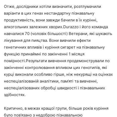
Отже, дослідники хотіли визначити, розтлумачили
варіанти в цих генах нестандартну пізнавальну
продуктивність, вони завжди бачили в їх курінні,
алкогольних залежних хворих.Durazzo і його команда
навчалися 70 (чоловік більшості) Ветерани, які шукають
лікування для пияцтва. Вони вивчили ефекти
генетичних впливів і куріння сигарет на пізнавальну
функцію принаймні по закінченні 1 місяця
помірності.Результати вивчення продемонстрували по
закінченні контролювання впливом цих генотипів, які
курці виконали особливо гірше, ніж некурящі на оцінках
неспеціалізованій аналітики, пам’яті та вивченні,
неспеціалізованих обробці швидкості і пізнавальних
здібностях.
Критично, в межах кращої групи, більше років куріння
було пов’язано з недоброю пізнавальною