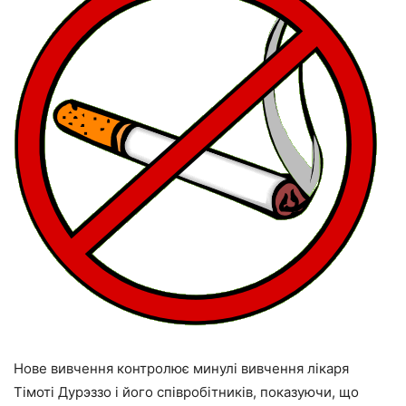
Нове вивчення контролює минулі вивчення лікаря
Тімоті Дурэззо і його співробітників, показуючи, що