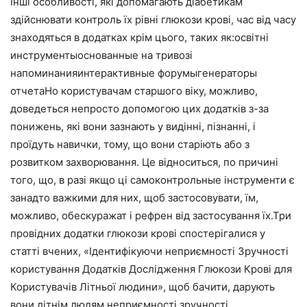
Інші особливості, які допомагають діабетикам
здійснювати контроль їх рівні глюкози крові, час від часу
знаходяться в додатках крім цього, таких як:освітні
инструментыоснованные на тривозі
напоминанияинтерактивные форумыгенераторы
отчетаНо користувачам старшого віку, можливо,
доведеться непросто допомогою цих додатків з-за
понижень, які вони зазнають у видінні, пізнанні, і
проїдуть навички, тому, що вони старіють або з
розвитком захворювання. Це відноситься, по причині
того, що, в разі якщо ці самоконтрольные інструменти є
занадто важкими для них, щоб застосовувати, їм,
можливо, обескуражат і рефрен від застосування їх.Три
провідних додатки глюкози крові спостерігалися у
статті вчених, «Ідентифікуючи неприємності Зручності
користування Додатків Дослідження Глюкози Крові для
Користувачів Літньої людини», щоб бачити, дарують
вони літнім людям неприємності зручності