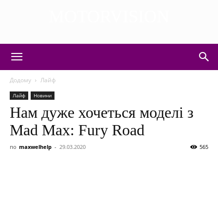
MOTORVISION
DISCOVER THE ART OF PUBLISHING
Додому
Лайф
Лайф
Новини
Нам дуже хочеться моделі з
Mad Max: Fury Road
по
maxwelhelp
-
29.03.2020
565