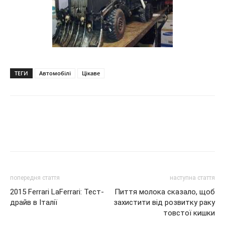
ТЕГИ
Автомобілі
Цікаве
попередня стаття
наступна стаття
2015 Ferrari LaFerrari: Тест-
Пиття молока сказало, щоб
драйв в Італії
захистити від розвитку раку
товстої кишки