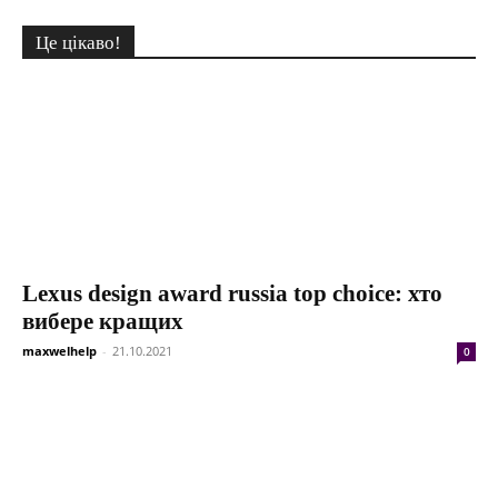
Це цікаво!
Lexus design award russia top choice: хто
вибере кращих
maxwelhelp
-
21.10.2021
0