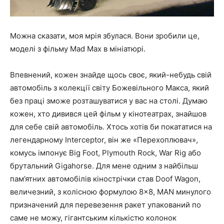
Можна сказати, моя мрія збулася. Вони зробили це,
моделі з фільму Mad Max в мініатюрі.
Впевнений, кожен знайде щось своє, який-небудь свій
автомобіль з колекції світу Божевільного Макса, який
без праці зможе розташуватися у вас на столі. Думаю
кожен, хто дивився цей фільм у кінотеатрах, знайшов
для себе свій автомобіль. Хтось хотів би покататися на
легендарному Interceptor, він же «Перехоплювач»,
комусь імпонує Big Foot, Plymouth Rock, War Rig або
брутальний Gigahorse. Для мене одним з найбільш
пам’ятних автомобілів кінострічки став Doof Wagon,
величезний, з колісною формулою 8×8, MAN минулого
призначений для перевезення ракет упакований по
саме не можу, гігантським кількістю колонок