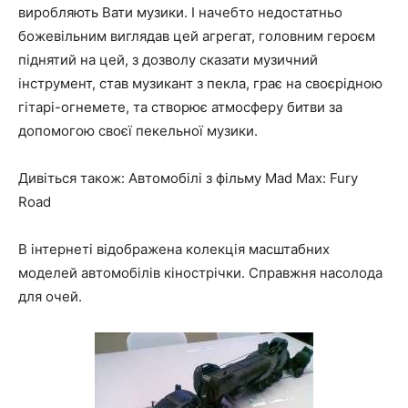
виробляють Вати музики. І начебто недостатньо
божевільним виглядав цей агрегат, головним героєм
піднятий на цей, з дозволу сказати музичний
інструмент, став музикант з пекла, грає на своєрідною
гітарі-огнемете, та створює атмосферу битви за
допомогою своєї пекельної музики.
Дивіться також: Автомобілі з фільму Mad Max: Fury
Road
В інтернеті відображена колекція масштабних
моделей автомобілів кінострічки. Справжня насолода
для очей.