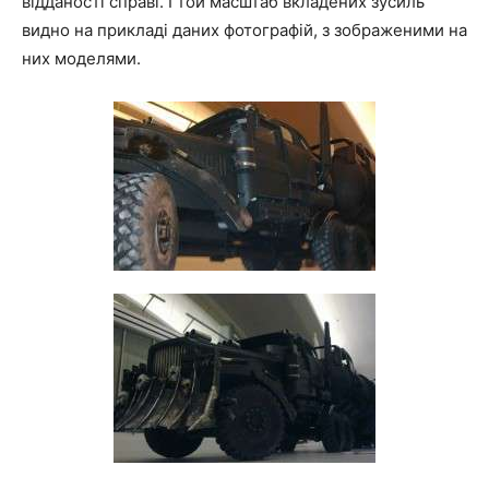
відданості справі. І той масштаб вкладених зусиль
видно на прикладі даних фотографій, з зображеними на
них моделями.