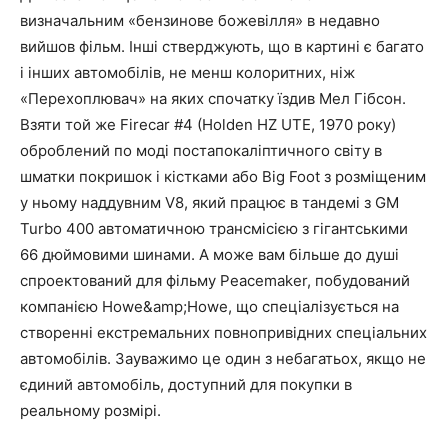
визначальним «бензинове божевілля» в недавно
вийшов фільм. Інші стверджують, що в картині є багато
і інших автомобілів, не менш колоритних, ніж
«Перехоплювач» на яких спочатку їздив Мел Гібсон.
Взяти той же Firecar #4 (Holden HZ UTE, 1970 року)
оброблений по моді постапокаліптичного світу в
шматки покришок і кістками або Big Foot з розміщеним
у ньому наддувним V8, який працює в тандемі з GM
Turbo 400 автоматичною трансмісією з гігантськими
66 дюймовими шинами. А може вам більше до душі
спроектований для фільму Peacemaker, побудований
компанією Howe&amp;Howe, що спеціалізується на
створенні екстремальних повнопривідних спеціальних
автомобілів. Зауважимо це один з небагатьох, якщо не
єдиний автомобіль, доступний для покупки в
реальному розмірі.