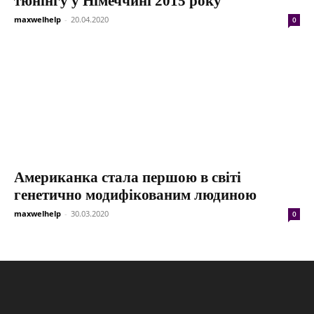
тюнінгу у Німеччині 2015 року
maxwelhelp
-
20.04.2020
0
Американка стала першою в світі
генетично модифікованим людиною
maxwelhelp
-
30.03.2020
0