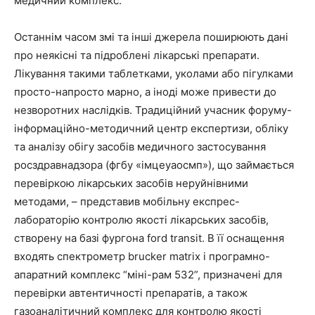
медичний комплекс.
Останнім часом змі та інші джерела поширюють дані
про неякісні та підроблені лікарські препарати.
Лікування такими таблетками, уколами або пігулками
просто-напросто марно, а іноді може привести до
незворотних наслідків. Традиційний учасник форуму-
інформаційно-методичний центр експертизи, обліку
та аналізу обігу засобів медичного застосування
росздравнадзора (фгбу «імцеуаосмп»), що займається
перевіркою лікарських засобів неруйнівними
методами, – представив мобільну експрес-
лабораторію контролю якості лікарських засобів,
створену на базі фургона ford transit. В її оснащення
входять спектрометр brucker matrix і програмно-
апаратний комплекс “міні-рам 532”, призначені для
перевірки автентичності препаратів, а також
газоаналітичний комплекс для контролю якості