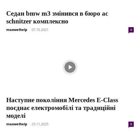
Седан bmw m3 змінився в бюро ac
schnitzer комплексно
maxwelhelp
-
07.10.2021
0
Наступне покоління Mercedes E-Class
поєднає електромобілі та традиційні
моделі
maxwelhelp
-
23.11.2025
0