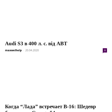
Audi S3 в 400 л. с. від ABT
maxwelhelp
-
20.04.2020
0
Когда “Лада” встречает В-16: Шедевр