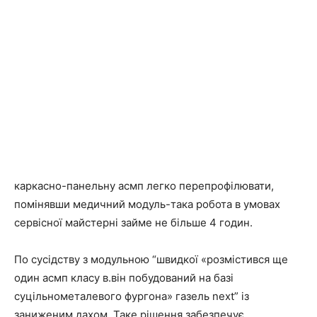
каркасно-панельну асмп легко перепрофілювати,
помінявши медичний модуль-така робота в умовах
сервісної майстерні займе не більше 4 годин.
По сусідству з модульною “швидкої «розмістився ще
один асмп класу в.він побудований на базі
суцільнометалевого фургона» газель next” із
заниженим дахом. Таке рішення забезпечує