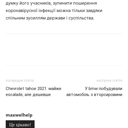
думку його учасників, зупинити поширення
коронавірусної інфекції можна тільки завдяки
спільним зусиллям держави і суспільства.
попередня стаття
наступна стаття
Chevrolet tahoe 2021: майже
У bmw побудували
escalade, але дешевше
автомобіль з вторсировини
maxwelhelp
Це цікаво!