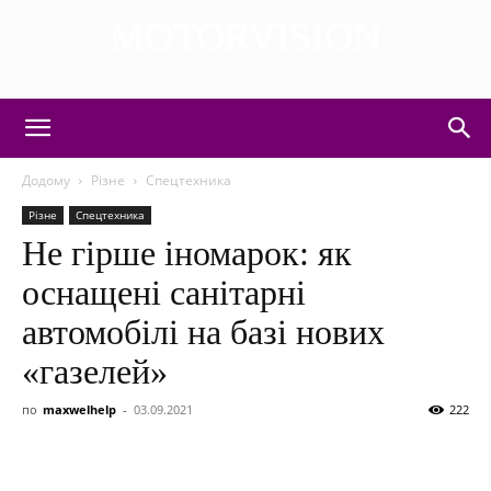
MOTORVISION
DISCOVER THE ART OF PUBLISHING
Додому
Різне
Спецтехника
Різне
Спецтехника
Не гірше іномарок: як
оснащені санітарні
автомобілі на базі нових
«газелей»
по
maxwelhelp
-
03.09.2021
222