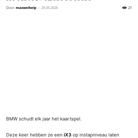
technologiebeoordelingen
Door
maxwelhelp
-
29.05.2026
21
en
analyses
BMW schudt elk jaar het kaartspel.
Deze keer hebben ze een
iX3
op instapniveau laten