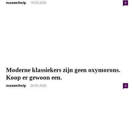
maxwelhelp
-
19.03.2026
0
Moderne klassiekers zijn geen oxymorons.
Koop er gewoon een.
maxwelhelp
-
24.05.2026
0