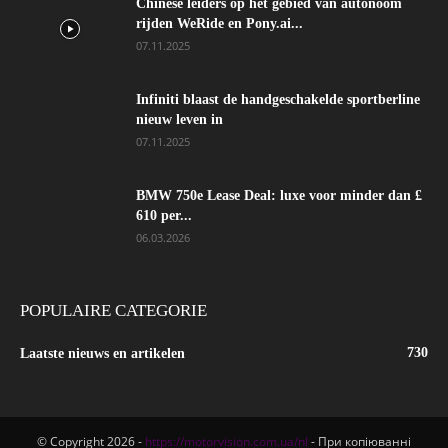
Chinese leiders op het gebied van autonoom
rijden WeRide en Pony.ai...
07.11.2025
Infiniti blaast de handgeschakelde sportberline
nieuw leven in
07.11.2025
BMW 750e Lease Deal: luxe voor minder dan £
610 per...
06.03.2026
POPULAIRE CATEGORIE
730
Laatste nieuws en artikelen
© Copyright 2026 -
https://motorvision.com.ua/nl
- При копіюванні