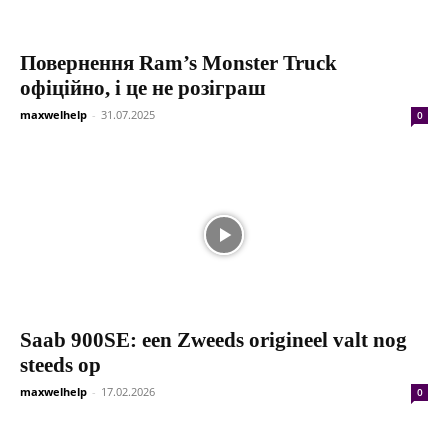
Повернення Ram’s Monster Truck
офіційно, і це не розіграш
maxwelhelp
-
31.07.2025
0
Saab 900SE: een Zweeds origineel valt nog
steeds op
maxwelhelp
-
17.02.2026
0