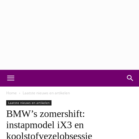
Motorvision:
Home
Laatste nieuws en artikelen
Laatste nieuws en artikelen
BMW’s zomershift:
Autonieuws,
instapmodel iX3 en
koolstofvezelobsessie