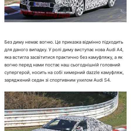
Без диму немає вогню. Це приказка відмінно підходить
для даного випадку. У ролі диму виступає нова Audi A4,
яка встигла засвітитися практично без камуфляжу, а як
вогню перед нами постає наш сьогоднішній головний
супергерой, носить на собі химерний dazzle камуфляж,
заряджений седан зі спортивним ухилом Audi S4.