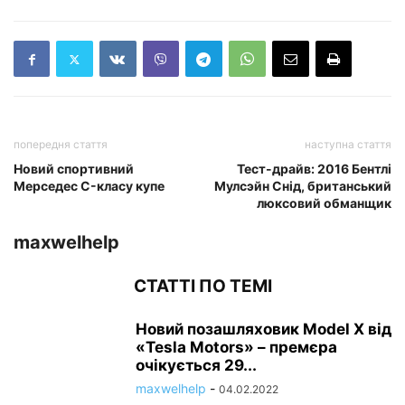
попередня стаття
наступна стаття
Новий спортивний
Тест-драйв: 2016 Бентлі
Мерседес C-класу купе
Мулсэйн Снід, британський
люксовий обманщик
maxwelhelp
СТАТТІ ПО ТЕМІ
Новий позашляховик Model X від
«Tesla Motors» – премєра
очікується 29...
maxwelhelp
-
04.02.2022