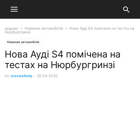
додому
Новинки автомобілів
Нова Ауді S4 помічена на тестах на
Нюрбургринзі
Новинки автомобілів
Нова Ауді S4 помічена на
тестах на Нюрбургринзі
по
maxwelhelp
-
20.04.2020