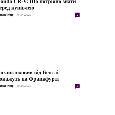
onda CR-V: Що потрібно знати
еред купівлею
xwelhelp
-
04.04.2020
0
озашляховик від Бентлі
окажуть на Франкфурті
xwelhelp
-
04.02.2022
0