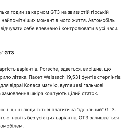
ька годин за кермом GT3 на звивистій гірській
 із найпомітніших моментів мого життя. Автомобіль
ідчувати себе впевнено і контролювати в усі часи.
о” GT3
артість варіантів. Porsche, здається, вирішив, що
крило літака. Пакет Weissach 19,531 фунтів стерлінгів
 для відра! Колеса магнію, вуглецеві гальмові
на замовлення шкіра коштують цілий статок.
ію і що ці люди готові платити за “ідеальний” GT3.
ою, навіть без усіх цих варіантів, GT3 залишається
томобілем.