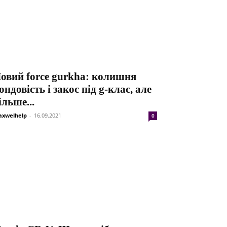
овий force gurkha: колишня
ондовість і закос під g-клас, але
ільше...
xwelhelp
-
16.09.2021
0