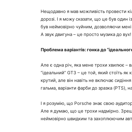
Нещодавно я мав можливість провести кіл
дорозі. І я можу сказати, що це був один
був неймовірно чуйним, дозволяючи мені в
А звук двигуна – це просто музика до вух!
Проблема варіантів: гонка до “ідеальног
Але є одна річ, яка мене трохи хвилює – в
“ідеальний” GT3 – це той, який стоїть як 
крутий, але він навіть не включає сидіння
гальма, варіанти фарби до зразка (PTS), 
І я розумію, що Porsche знає свою аудитор
Але я думаю, що це трохи надмірно. Зрешт
неймовірно швидким та захоплюючим ав