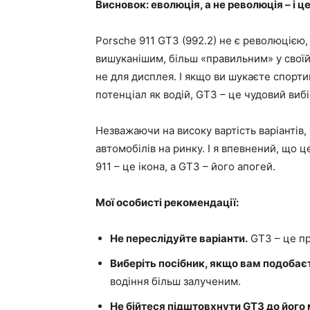
Висновок: еволюція, а не революція – і ц
Porsche 911 GT3 (992.2) не є революцією,
вишуканішим, більш «правильним» у своїй 
не для дисплея. І якщо ви шукаєте спорти
потенціал як водій, GT3 – це чудовий вибі
Незважаючи на високу вартість варіантів
автомобілів на ринку. І я впевнений, що 
911 – це ікона, а GT3 – його апогей.
Мої особисті рекомендації:
Не переслідуйте варіанти.
GT3 – це пр
Виберіть посібник, якщо вам подобає
водіння більш залученим.
Не бійтеся підштовхнути GT3 до його