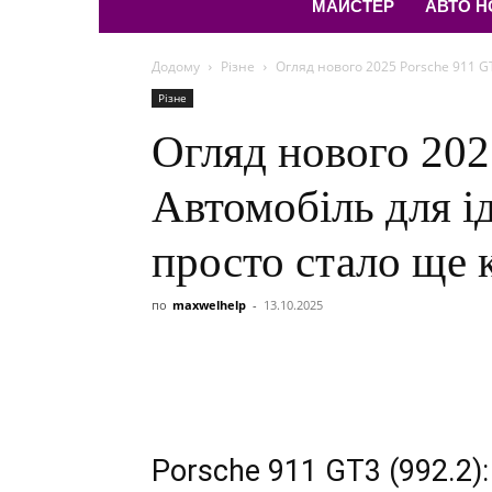
МАЙСТЕР
АВТО 
Додому
Різне
Огляд нового 2025 Porsche 911 GT
Різне
Огляд нового 202
Автомобіль для і
просто стало ще 
по
maxwelhelp
-
13.10.2025
Porsche 911 GT3 (992.2)