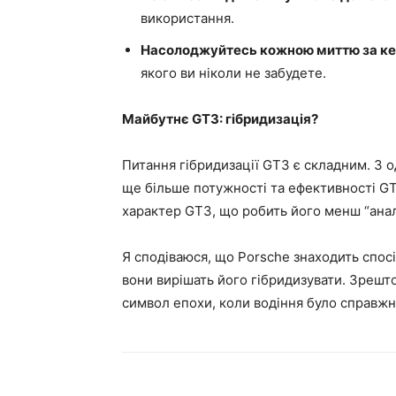
використання.
Насолоджуйтесь кожною миттю за ке
якого ви ніколи не забудете.
Майбутнє GT3: гібридизація?
Питання гібридизації GT3 є складним. З 
ще більше потужності та ефективності GT
характер GT3, що робить його менш “анал
Я сподіваюся, що Porsche знаходить спос
вони вирішать його гібридизувати. Зрешт
символ епохи, коли водіння було справж