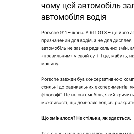
чому цей автомобіль з
автомобіля водія
Porsche 911 – ікона. А 911 GT3 – це його 
призначений для водія, а не для дисплея.
автомобіль не зазнав радикальних змін, 
«правильним» у своїй суті. І це, мабуть,
машину.
Porsche завжди був консервативною компа
схильні до радикальних експериментів, я
філософії. Це не автомобіль, який кричит
можливості, що дозволяє водієві розкрити
Що змінилося? Не стільки, як здається.
Так, є нові сидіння для відро з знімним п