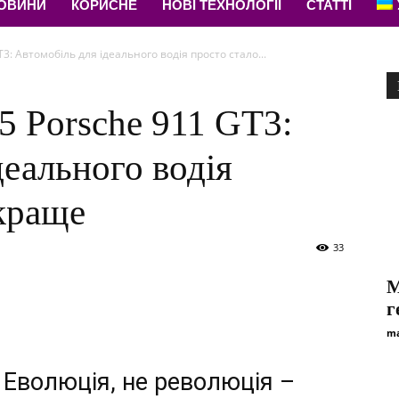
НОВИНИ
КОРИСНЕ
НОВІ ТЕХНОЛОГІЇ
СТАТТІ
3: Автомобіль для ідеального водія просто стало...
5 Porsche 911 GT3:
деального водія
краще
33
M
г
ma
: Еволюція, не революція –