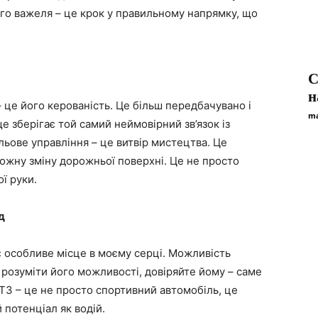
го важеля – це крок у правильному напрямку, що
С
н
це його керованість. Це більш передбачувано і
ma
е зберігає той самий неймовірний зв’язок із
льове управління – це витвір мистецтва. Це
кожну зміну дорожньої поверхні. Це не просто
ї руки.
д
є особливе місце в моєму серці. Можливість
 розуміти його можливості, довіряйте йому – саме
T3 – це не просто спортивний автомобіль, це
 потенціал як водій.