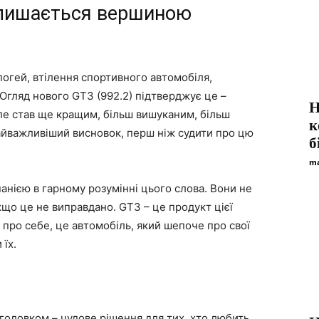
алишається вершиною
апогей, втілення спортивного автомобіля,
 Огляд нового GT3 (992.2) підтверджує це –
Н
але став ще кращим, більш вишуканим, більш
к
 найважливіший висновок, перш ніж судити про цю
б
ma
нією в гарному розумінні цього слова. Вони не
кщо це не виправдано. GT3 – це продукт цієї
ь про себе, це автомобіль, який шепоче про свої
 їх.
ідголовком – чудове рішення для тих, хто любить