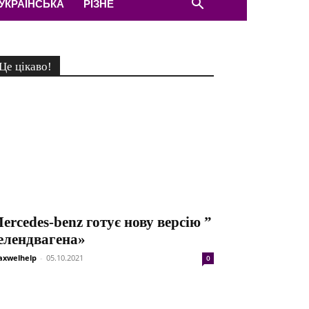
УКРАЇНСЬКА
РІЗНЕ
Це цікаво!
ercedes-benz готує нову версію ”
елендвагена»
xwelhelp
-
05.10.2021
0