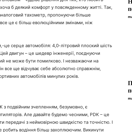
H
и хоча б деякий комфорт у повсякденному житті. Так,
п
аналоговий тахометр, пропонуючи більше
ma
 все це є більш еволюційними змінами, ніж
-це серце автомобіля: 4,0-літровий плоский шість
 Цей двигун – це шедевр інженерії, поєднуючи
який не може бути помилково. І незважаючи на
він все ще відчуває себе абсолютно справжнім,
ртивних автомобілів минулих років.
П
п
ma
K з подвійним зчепленням, безумовно, є
иляторів. Але давайте будемо чесними, PDK – це
ти передачі з неймовірною швидкістю та точністю. І
це робить водіння більш захоплюючим. Викинути