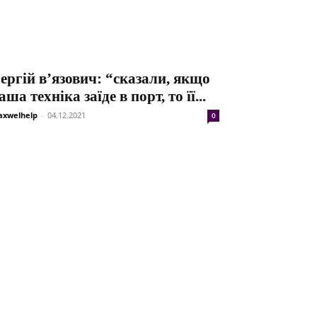
ергій в’язович: “сказали, якщо
аша техніка заїде в порт, то її...
xwelhelp
-
04.12.2021
0