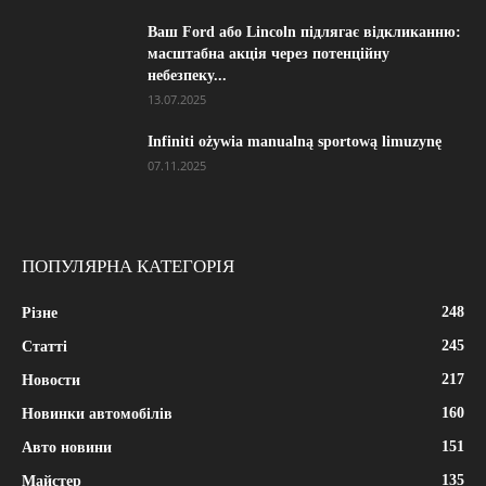
Ваш Ford або Lincoln підлягає відкликанню:
масштабна акція через потенційну
небезпеку...
13.07.2025
Infiniti ożywia manualną sportową limuzynę
07.11.2025
ПОПУЛЯРНА КАТЕГОРІЯ
248
Різне
245
Статті
217
Новости
160
Новинки автомобілів
151
Авто новини
135
Майстер