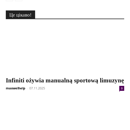
Це цікаво!
Infiniti ożywia manualną sportową limuzynę
maxwelhelp
-
07.11.2025
0