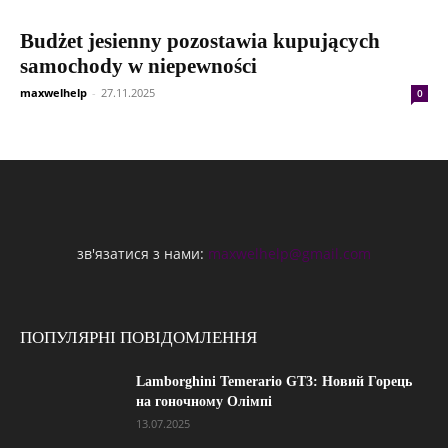
Budżet jesienny pozostawia kupujących
samochody w niepewności
maxwelhelp
-
27.11.2025
0
зв'язатися з нами:
maxwelhelp@gmail.com
ПОПУЛЯРНІ ПОВІДОМЛЕННЯ
Lamborghini Temerario GT3: Новий Горець
на гоночному Олімпі
13.07.2025