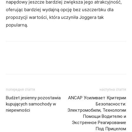
napędowy jeszcze bardziej zwiększa jego atrakcyjność,
oferując bardziej wydajną opcję bez uszczerbku dla
propozycji wartości, która uczyniła Joggera tak
popularną.
попередня стаття
наступна стаття
Budżet jesienny pozostawia
ANCAP Усиливает Критерии
kupujących samochody w
Безопасности:
niepewności
Электромобили, Технологии
Помощи Водителю и
Экстренное Реагирование
Под Прицелом