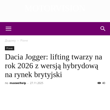
MOTORVISION
DISCOVER THE ART OF PUBLISHING
Додому
Різне
Різне
Dacia Jogger: lifting twarzy na
rok 2026 z wersją hybrydową
na rynek brytyjski
по
maxwelhelp
-
27.11.2025
40