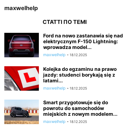
maxwelhelp
СТАТТІ ПО ТЕМІ
Ford na nowo zastanawia się nad
elektrycznym F-150 Lightning:
wprowadza model...
maxwelhelp
-
18.12.2025
Kolejka do egzaminu na prawo
jazdy: studenci borykają się z
latami...
maxwelhelp
-
18.12.2025
Smart przygotowuje się do
powrotu do samochodów
miejskich z nowym modelem...
maxwelhelp
-
18.12.2025