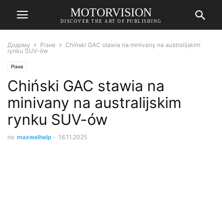
MOTORVISION
DISCOVER THE ART OF PUBLISHING
Додому
Різне
Chiński GAC stawia na minivany na australijskim
rynku SUV-ów
Різне
Chiński GAC stawia na
minivany na australijskim
rynku SUV-ów
по
maxwelhelp
-
16.11.2025