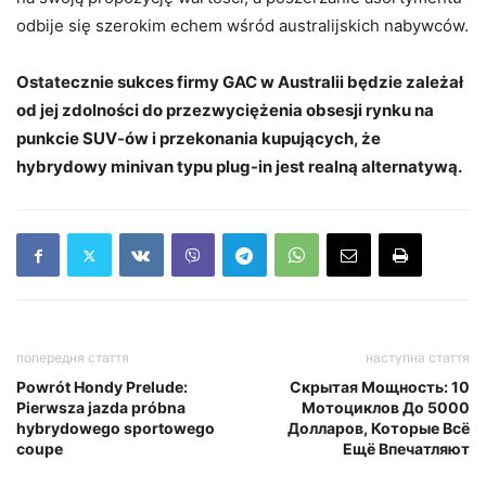
odbije się szerokim echem wśród australijskich nabywców.
Ostatecznie sukces firmy GAC w Australii będzie zależał
od jej zdolności do przezwyciężenia obsesji rynku na
punkcie SUV-ów i przekonania kupujących, że
hybrydowy minivan typu plug-in jest realną alternatywą.
попередня стаття
наступна стаття
Powrót Hondy Prelude:
Скрытая Мощность: 10
Pierwsza jazda próbna
Мотоциклов До 5000
hybrydowego sportowego
Долларов, Которые Всё
coupe
Ещё Впечатляют