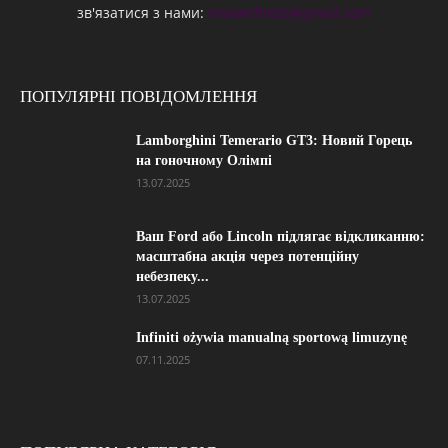
зв'язатися з нами:
maxwelhelp@gmail.com
ПОПУЛЯРНІ ПОВІДОМЛЕННЯ
Lamborghini Temerario GT3: Новий Горець
на гоночному Олімпі
13.07.2025
Ваш Ford або Lincoln підлягає відкликанню:
масштабна акція через потенційну
небезпеку...
13.07.2025
Infiniti ożywia manualną sportową limuzynę
07.11.2025