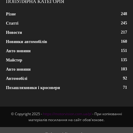
ПОПУЛЯРНА КАТЕГОРІЯ
248
Різне
245
Статті
217
Новости
160
Новинки автомобілів
151
Авто новини
135
Майстер
103
Авто новини
92
Автомобілі
71
Позашляховики і кросовери
© Copyright 2025 -
https://motorvision.com.ua/pl
- При копіюванні
матеріалів посилання на сайт обов'язкове.