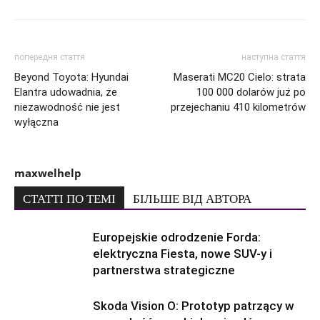
попередня стаття
наступна стаття
Beyond Toyota: Hyundai
Maserati MC20 Cielo: strata
Elantra udowadnia, że
100 000 dolarów już po
niezawodność nie jest
przejechaniu 410 kilometrów
wyłączna
maxwelhelp
СТАТТІ ПО ТЕМІ
БІЛЬШЕ ВІД АВТОРА
Europejskie odrodzenie Forda:
elektryczna Fiesta, nowe SUV-y i
partnerstwa strategiczne
Skoda Vision O: Prototyp patrzący w