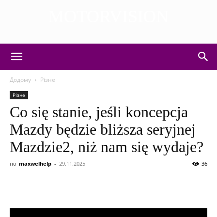
MOTORVISION
DISCOVER THE ART OF PUBLISHING
Додому
Різне
Різне
Co się stanie, jeśli koncepcja
Mazdy będzie bliższa seryjnej
Mazdzie2, niż nam się wydaje?
по
maxwelhelp
-
29.11.2025
36