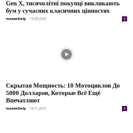
Gen X, тисячолітні покупці викликають
бум у сучасних класичних цінностях
maxwelhelp
-
19.09.2025
0
Скрытая Мощность: 10 Мотоциклов До
5000 Долларов, Которые Всё Ещё
Впечатляют
maxwelhelp
-
16.11.2025
0