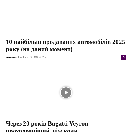
10 найбільш продаваних автомобілів 2025
року (на даний момент)
maxwelhelp
-
03.08.2025
0
Через 20 років Bugatti Veyron
прохолодніший, ніж коли