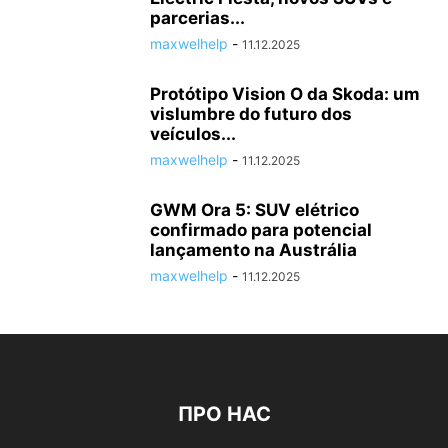
parcerias...
maxwelhelp
-
11.12.2025
Protótipo Vision O da Skoda: um
vislumbre do futuro dos
veículos...
maxwelhelp
-
11.12.2025
GWM Ora 5: SUV elétrico
confirmado para potencial
lançamento na Austrália
maxwelhelp
-
11.12.2025
ПРО НАС