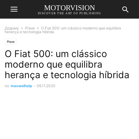
MOTORVISION
DISCOVER THE ART OF PUBLISHING
Додому
Різне
O Fiat 500: um clássico moderno que equilibra
herança e tecnologia híbrida
Різне
O Fiat 500: um clássico
moderno que equilibra
herança e tecnologia híbrida
по
maxwelhelp
-
06.11.2025