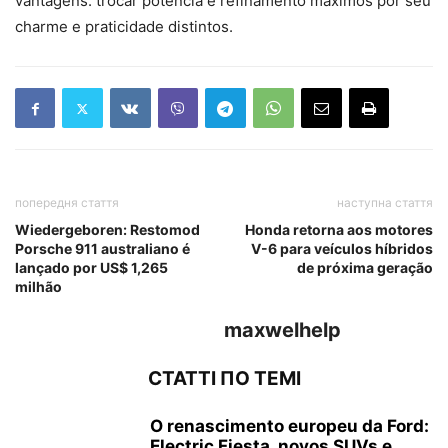
vantagens: trocar potência e refinamento máximos por seu
charme e praticidade distintos.
попередня стаття
наступна стаття
Wiedergeboren: Restomod
Honda retorna aos motores
Porsche 911 australiano é
V-6 para veículos híbridos
lançado por US$ 1,265
de próxima geração
milhão
maxwelhelp
СТАТТІ ПО ТЕМІ
O renascimento europeu da Ford:
Electric Fiesta, novos SUVs e