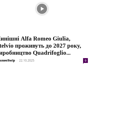
инішні Alfa Romeo Giulia,
telvio проживуть до 2027 року,
иробництво Quadrifoglio...
xwelhelp
-
22.10.2025
0