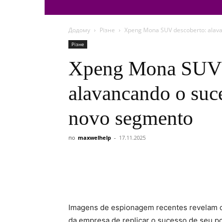
Додому
Різне
Xpeng Mona SUV descoberto: alava
Різне
Xpeng Mona SUV 
alavancando o suc
novo segmento
по
maxwelhelp
-
17.11.2025
Imagens de espionagem recentes revelam o
da empresa de replicar o sucesso de seu p