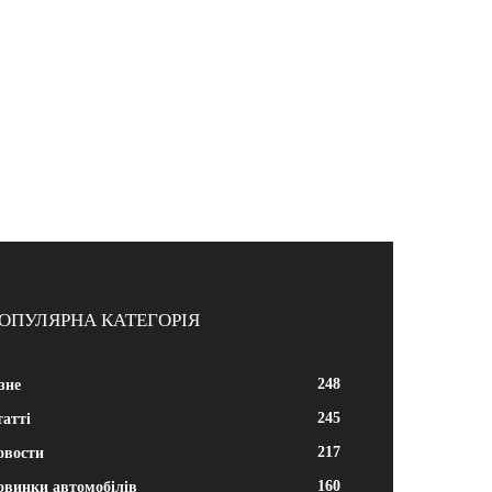
ОПУЛЯРНА КАТЕГОРІЯ
248
зне
245
атті
217
овости
160
овинки автомобілів