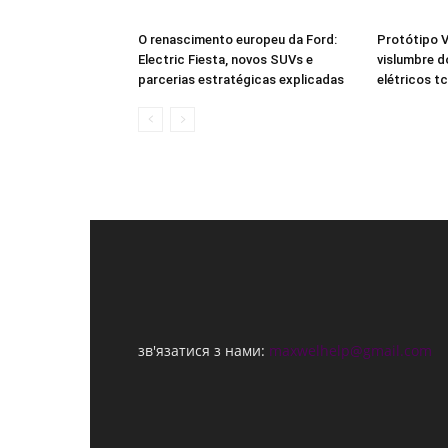
O renascimento europeu da Ford:
Protótipo V
Electric Fiesta, novos SUVs e
vislumbre d
parcerias estratégicas explicadas
elétricos t
зв'язатися з нами:
maxwelhelp@gmail.com