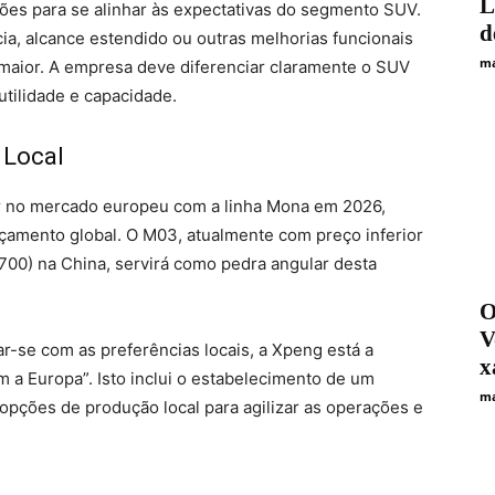
L
ões para se alinhar às expectativas do segmento SUV.
d
ia, alcance estendido ou outras melhorias funcionais
ma
o maior. A empresa deve diferenciar claramente o SUV
tilidade e capacidade.
 Local
ar no mercado europeu com a linha Mona em 2026,
çamento global. O M03, atualmente com preço inferior
00) na China, servirá como pedra angular desta
О
V
har-se com as preferências locais, a Xpeng está a
х
 a Europa”. Isto inclui o estabelecimento de um
ma
opções de produção local para agilizar as operações e