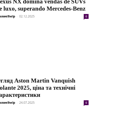
exus NX domina vendas de SUVs
e luxo, superando Mercedes-Benz
xwelhelp
-
02.12.2025
0
гляд Aston Martin Vanquish
olante 2025, ціна та технічні
арактеристики
xwelhelp
-
24.07.2025
0