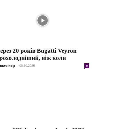
ерез 20 років Bugatti Veyron
рохолодніший, ніж коли
xwelhelp
-
03.10.2025
0