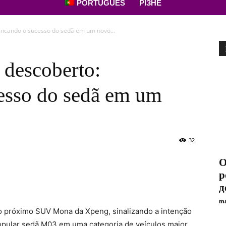
PORTUGUÊS
РІЗНЕ
ncando o sucesso do sedã em um novo...
descoberto:
esso do sedã em um
32
О
р
д
ma
 próximo SUV Mona da Xpeng, sinalizando a intenção
opular sedã M03 em uma categoria de veículos maior.