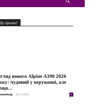
Це цікаво!
гляд нового Alpine A390 2026
оку: чудовий у керуванні, але
ещо...
xwelhelp
-
03.11.2025
0