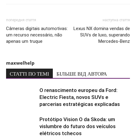
попередня стаття
наступна стаття
Câmeras digitais automotivas:
Lexus NX domina vendas de
um recurso necessário, não
SUVs de luxo, superando
apenas um truque
Mercedes-Benz
maxwelhelp
СТАТТІ ПО ТЕМІ
БІЛЬШЕ ВІД АВТОРА
O renascimento europeu da Ford:
Electric Fiesta, novos SUVs e
parcerias estratégicas explicadas
Protótipo Vision O da Skoda: um
vislumbre do futuro dos veículos
elétricos tchecos