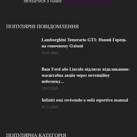
зв'язатися з нами:
maxwelhelp@gmail.com
ПОПУЛЯРНІ ПОВІДОМЛЕННЯ
Lamborghini Temerario GT3: Новий Горець
на гоночному Олімпі
13.07.2025
Ваш Ford або Lincoln підлягає відкликанню:
масштабна акція через потенційну
небезпеку...
13.07.2025
Infiniti está revivendo o sedã esportivo manual
07.11.2025
ПОПУЛЯРНА КАТЕГОРІЯ