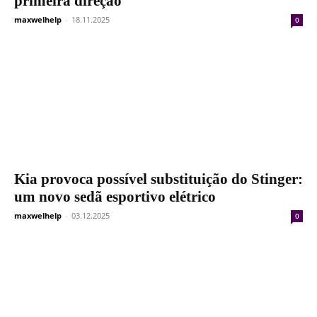
primeira direção
maxwelhelp
-
18.11.2025
0
Kia provoca possível substituição do Stinger:
um novo sedã esportivo elétrico
maxwelhelp
-
03.12.2025
0