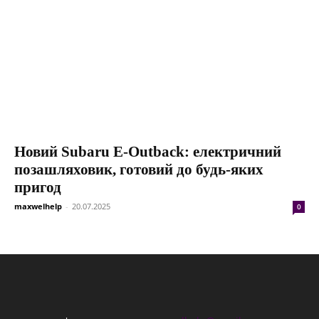
Новий Subaru E-Outback: електричний
позашляховик, готовий до будь-яких
пригод
maxwelhelp
-
20.07.2025
0