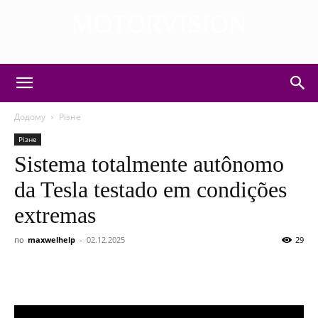
MOTORVISION
DISCOVER THE ART OF PUBLISHING
Додому
Різне
Різне
Sistema totalmente autônomo
da Tesla testado em condições
extremas
по
maxwelhelp
-
02.12.2025
29