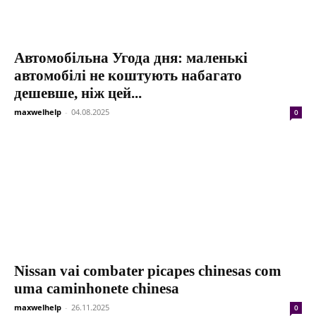
Автомобільна Угода дня: маленькі
автомобілі не коштують набагато
дешевше, ніж цей...
maxwelhelp
-
04.08.2025
0
Nissan vai combater picapes chinesas com
uma caminhonete chinesa
maxwelhelp
-
26.11.2025
0