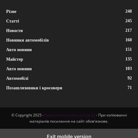
248
Різне
245
Статті
217
Новости
160
Новинки автомобілів
151
Авто новини
135
Майстер
103
Авто новини
92
Автомобілі
71
Позашляховики і кросовери
© Copyright 2025 -
https://motorvision.com.ua/pt
- При копіюванні
матеріалів посилання на сайт обов'язкове.
Exit mobile version