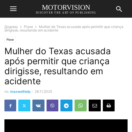
MOTORVISION
DISCOVER THE ART OF PUBLISHING
Додому
Різне
Mulher do Texas acusada após permitir que criança
dirigisse, resultando em acidente
Різне
Mulher do Texas acusada
após permitir que criança
dirigisse, resultando em
acidente
по
maxwelhelp
-
26.11.2025