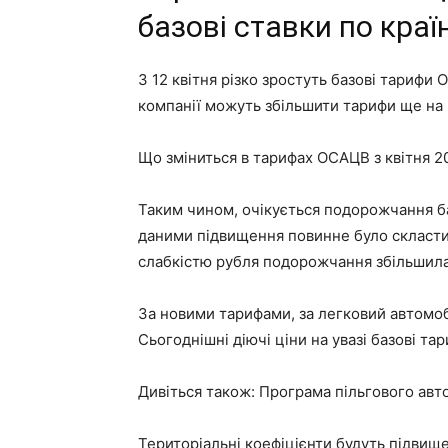
базові ставки по країн
З 12 квітня різко зростуть базові тарифи
компанії можуть збільшити тарифи ще на
Що зміниться в тарифах ОСАЦВ з квітня 2
Таким чином, очікується подорожчання б
даними підвищення повинне було скласти 3
слабкістю рубля подорожчання збільшилас
За новими тарифами, за легковий автомобі
Сьогоднішні діючі ціни на увазі базові тар
Дивіться також:
Програма пільгового авток
Територіальні коефіцієнти будуть підвищені