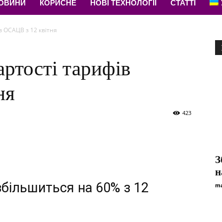
НОВИНИ
КОРИСНЕ
НОВІ ТЕХНОЛОГІЇ
СТАТТІ
в ОСАЦВ з 12 квітня
артості тарифів
ня
423
З
н
збільшиться на 60% з 12
ma