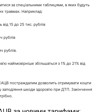
итися за спеціальними таблицями, в яких будуть
их травмах. Наприклад:
від 15 до 25 тис. рублів
ч рублів
ч рублів.
ов’ю найімовірніше збільшаться з 1% до 21% від
САЦВ постраждалим дозволить отримувати кошти
у заподіяння шкоди здоров’ю при ДТП. Закінчення
трібно.
АЦВ за новими тарифами: