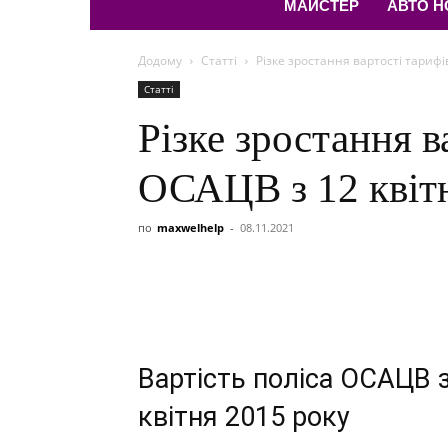
МАЙСТЕР
АВТО 
Додому
Статті
Різке зростання вартості тарифі
Статті
Різке зростання в
ОСАЦВ з 12 квіт
по
maxwelhelp
-
08.11.2021
Вартість поліса ОСАЦВ 
квітня 2015 року