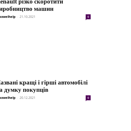
enault різко скоротити
иробництво машин
xwelhelp
-
21.10.2021
0
азвані кращі і гірші автомобілі
а думку покупців
xwelhelp
-
20.12.2021
0