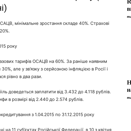
R
і)
в
ma
 ОСАЦВ, мінімальне зростання складе 40%. Страхові
 20%.
015 року
азових тарифів ОСАЦВ на 60%. За раніше наявним
0%, але у зв’язку з серйозною інфляцією в Росії і
я рівно в два рази.
Н
н
ль доведеться заплатити від 3.432 до 4.118 рублів.
ma
ифи в розмірі від 2.440 до 2.574 рублів.
редитування з 1.04.2015 по 31.12.2015 року
 на 11 суб’єктах Російської Федерації, в 10 з квітня