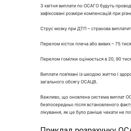
З квітня виплати по ОСАГО будуть провод
зафіксовані розміри компенсацій при різн
Струс мозку при ДТП – страхова виплатить 
Перелом кісток плеча або вивих – 75 тися
Перелом гомілки оцінюється в 20, 90 тися
Виплати пов’язані із шкодою життю і здор
загального обсягу ОСАЦВ.
Важливо, що оновлена система виплат О
безпосередньо після встановленого факт
лікування, як це було раніше чекати не по
Приклад розрахунку ОС