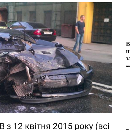
В
ш
з
ma
 з 12 квітня 2015 року (всі