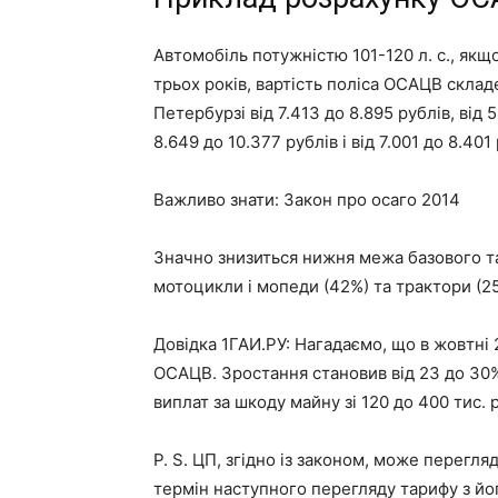
Автомобіль потужністю 101-120 л. с., якщо
трьох років, вартість поліса ОСАЦВ скла
Петербурзі
від 7.413 до 8.895 рублів
,
від 
8.649 до 10.377 рублів
і
від 7.001 до 8.401
Важливо знати:
Закон про осаго 2014
Значно знизиться нижня межа базового та
мотоцикли і мопеди (42%) та трактори (2
Довідка 1ГАИ.РУ: Нагадаємо, що в жовтні
ОСАЦВ. Зростання становив від 23 до 30%
виплат за шкоду майну зі 120 до 400 тис. р
P. S. ЦП, згідно із законом, може перегл
термін наступного перегляду тарифу з й