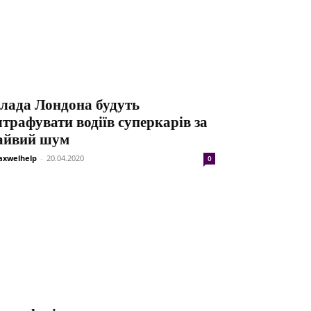
лада Лондона будуть
трафувати водіїв суперкарів за
айвий шум
xwelhelp
-
20.04.2020
0