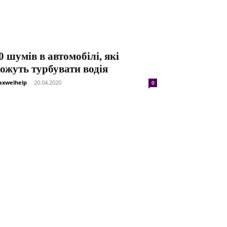
0 шумів в автомобілі, які
ожуть турбувати водія
xwelhelp
-
20.04.2020
0