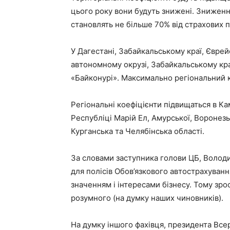
цього року вони будуть знижені. Зниження
становлять не більше 70% від страхових п
У Дагестані, Забайкальському краї, Єврейс
автономному окрузі, Забайкальському краї,
«Байконурі». Максимально регіональний ко
Регіональні коефіцієнти підвищаться в Кам
Республіці Марій Ел, Амурської, Воронез
Курганська та Челябінська області.
За словами заступника голови ЦБ, Волод
для полісів Обов’язкового автострахуван
значенням і інтересами бізнесу. Тому зро
розумного (на думку наших чиновників).
На думку іншого фахівця, президента Всер