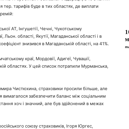
 тер. тарифів буде в тих областях, де виплати
ремій:
ької АТ, Інгушетії, Чечні, Чукотському
1
 Льон. області, Якутії, Магаданської області і в
м
ефіцієнт знизився в Магаданській області, на 41%.
ma
чатському краї, Мордовії, Адигеї, Чувашії,
ькій областях. У цей список потрапили Мурманська,
имира Чистюхина, страховики просили більше, але
ня вимагалося забезпечити баланс між соціальним
стання хоч і значний, але був здійснений в межах
осійського союзу страховиків, Ігоря Юргес,