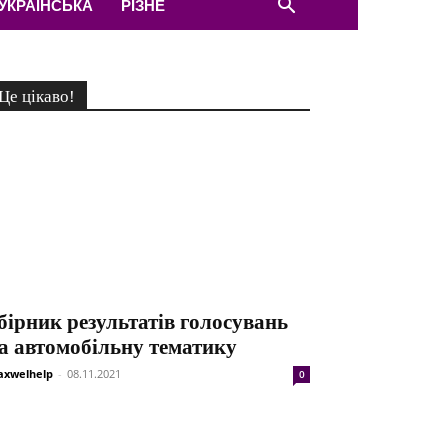
УКРАЇНСЬКА
РІЗНЕ
Це цікаво!
бірник результатів голосувань
а автомобільну тематику
xwelhelp
-
08.11.2021
0