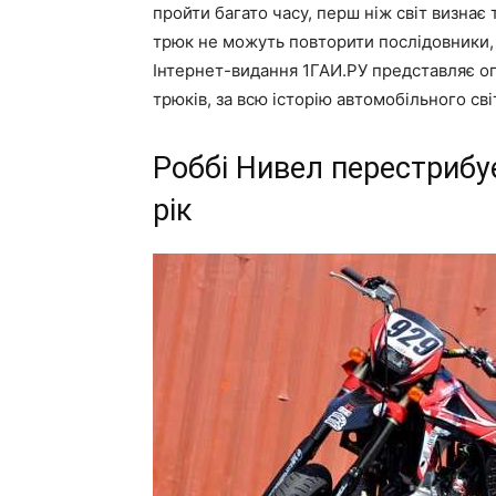
пройти багато часу, перш ніж світ визна
трюк не можуть повторити послідовники, 
Інтернет-видання 1ГАИ.РУ представляє ог
трюків, за всю історію автомобільного сві
Роббі Нивел перестрибу
рік