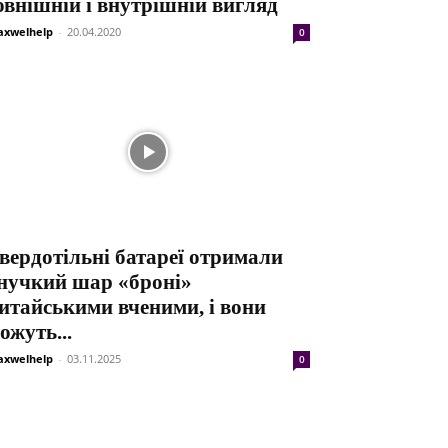
овнішній і внутрішній вигляд
xwelhelp
-
20.04.2020
0
вердотільні батареї отримали
нучкий шар «броні»
итайськими вченими, і вони
ожуть...
xwelhelp
-
03.11.2025
0