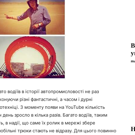
В
у
ma
то водіїв в історії автопромисловості не раз
онуючи різні фантастичні, а часом і дурні
отехніці. З моменту появи на YouTube кількість
ень зросло в кілька разів. Багато водіїв, таким
, в надії, що саме їх ролик в мережі збере
Н
обільні трюки стають не відразу. Для цього повинно