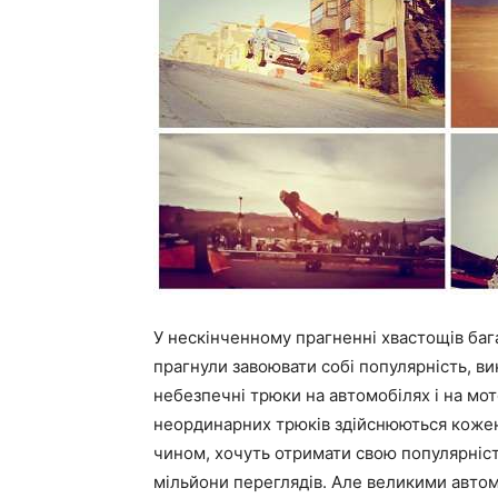
У нескінченному прагненні хвастощів бага
прагнули завоювати собі популярність, вик
небезпечні трюки на автомобілях і на мот
неординарних трюків здійснюються кожен д
чином, хочуть отримати свою популярність
мільйони переглядів. Але великими автом