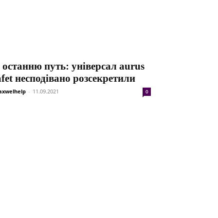
 останню путь: універсал aurus
afet несподівано розсекретили
xwelhelp
-
11.09.2021
0