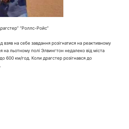
драгстер” “Роллс-Ройс”
д взяв на себе завдання розігнатися на реактивному
я на льотному полі Элвингтон недалеко від міста
до 600 км/год. Коли драгстер розігнався до
.