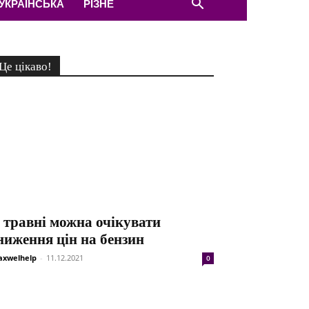
УКРАЇНСЬКА
РІЗНЕ
Це цікаво!
 травні можна очікувати
ниження цін на бензин
xwelhelp
-
11.12.2021
0