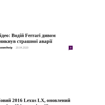
ідео: Водій Ferrari дивом
никнув страшної аварії
xwelhelp
-
20.04.2020
0
овий 2016 Lexus LX, оновлений