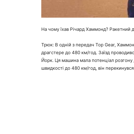
На чому їхав Річард Хаммонд? Ракетний 
Трюк: В одній з передач Top Gear, Хаммон
драгстере до 480 км/год. Заїзд проводивс
Йорк. Ця машина мала потенціал розгону 
швидкості до 480 км/год, він перекинувся