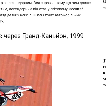
з
є трюк легендарним. Вся справа в тому що чим довше
ma
тим, легендарним він стає у світовому масштабі.
ляд деяких найбільш пам’ятних автомобільних
ту.
є через Гранд-Каньйон, 1999
Т
г
к
м
ma