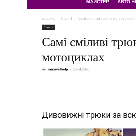
МАЙСТЕР
АВТО 
Додому
Статті
Самі сміливі трюки на автомобі
Статті
Самі сміливі трюк
мотоциклах
по
maxwelhelp
-
20.04.2020
Дивовижні трюки за всю