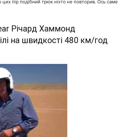
о цих пір подібний трюк ніхто не повторив. Ось саме
ear Річард Хаммонд
ілі на швидкості 480 км/год