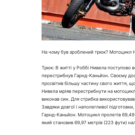
На чому був зроблений трюк? Мотоцикл H
Трюк: В житті у Роббі Нивела поступово в
перестрибнув Гарнд-Каньйон. Своєму дос
просвітив більшу частину свого життя, що
Нивела мріяв перестрибнути на мотоциклі
виконав син. Для стрибка використовував
Завдяки довгої і наполегливої підготовк
Гарнд-Каньйон. Мотоцикл пролетів 69,49 
який становив 69,97 метрів (223 фути) на