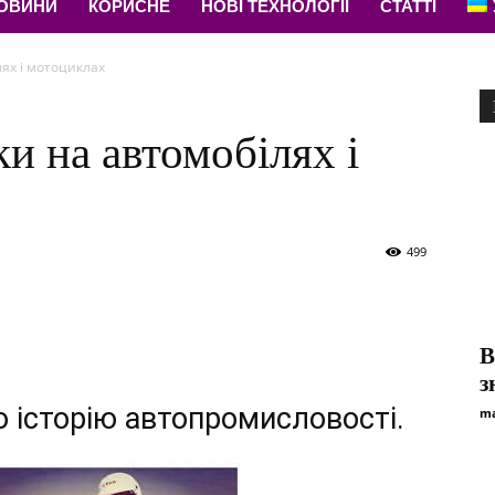
НОВИНИ
КОРИСНЕ
НОВІ ТЕХНОЛОГІЇ
СТАТТІ
лях і мотоциклах
и на автомобілях і
499
В
з
 історію автопромисловості.
ma