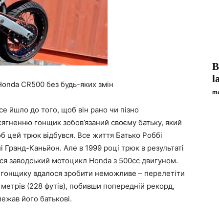
В
l
onda CR500 без будь-яких змін
ma
се йшло до того, щоб він рано чи пізно
ягненню гонщик зобов’язаний своєму батьку, який
б цей трюк відбувся. Все життя Батько Роббі
 Гранд-Каньйон. Але в 1999 році трюк в результаті
ся заводський мотоцикл Honda з 500сс двигуном.
и, гонщику вдалося зробити неможливе – перелетіти
метрів (228 футів), побивши попередній рекорд,
лежав його батькові.