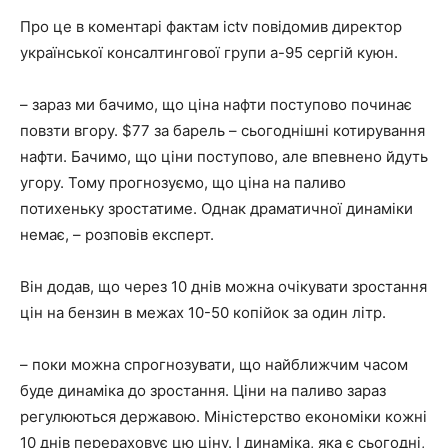
Про це в коментарі фактам ictv повідомив директор
української консалтингової групи а-95 сергій куюн.
– зараз ми бачимо, що ціна нафти поступово починає
повзти вгору. $77 за барель – сьогоднішні котирування
нафти. Бачимо, що ціни поступово, але впевнено йдуть
угору. Тому прогнозуємо, що ціна на паливо
потихеньку зростатиме. Однак драматичної динаміки
немає, – розповів експерт.
Він додав, що через 10 днів можна очікувати зростання
цін на бензин в межах 10-50 копійок за один літр.
– поки можна спрогнозувати, що найближчим часом
буде динаміка до зростання. Ціни на паливо зараз
регулюються державою. Міністерство економіки кожні
10 днів перераховує цю ціну. І динаміка, яка є сьогодні,