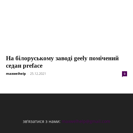
На білоруському заводі geely помічений
седан preface
maxwelhelp
-
25.12.2021
0
зв'язатися з нами:
maxwelhelp@gmail.com