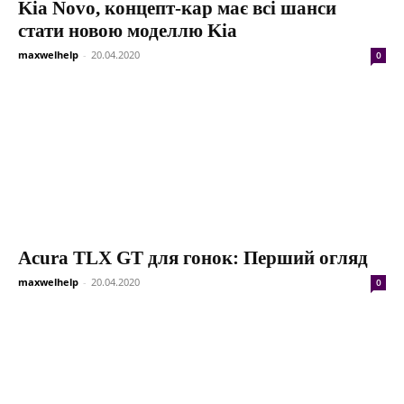
Kia Novo, концепт-кар має всі шанси
стати новою моделлю Kia
maxwelhelp
-
20.04.2020
0
Acura TLX GT для гонок: Перший огляд
maxwelhelp
-
20.04.2020
0