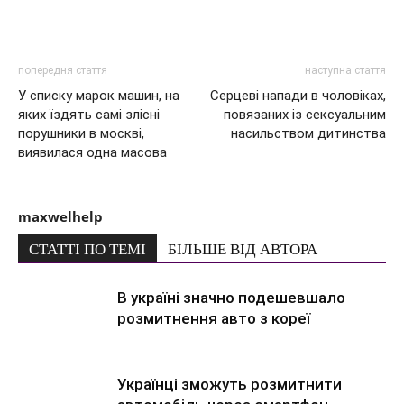
попередня стаття
наступна стаття
У списку марок машин, на
Серцеві напади в чоловіках,
яких їздять самі злісні
повязаних із сексуальним
порушники в москві,
насильством дитинства
виявилася одна масова
maxwelhelp
СТАТТІ ПО ТЕМІ
БІЛЬШЕ ВІД АВТОРА
В україні значно подешевшало
розмитнення авто з кореї
Українці зможуть розмитнити