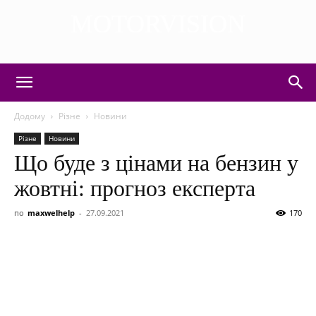
MOTORVISION
DISCOVER THE ART OF PUBLISHING
Додому
Різне
Новини
Різне
Новини
Що буде з цінами на бензин у
жовтні: прогноз експерта
по
maxwelhelp
-
27.09.2021
170