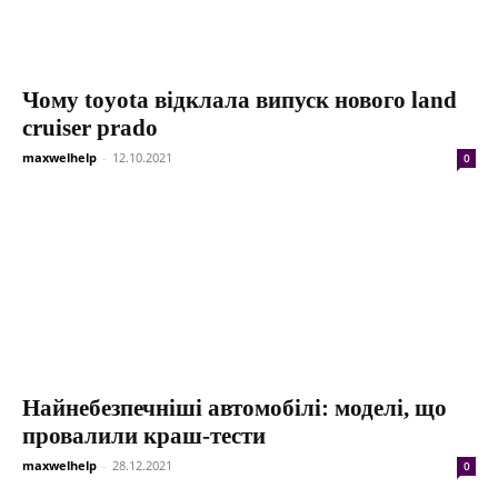
Чому toyota відклала випуск нового land
cruiser prado
maxwelhelp
-
12.10.2021
0
Найнебезпечніші автомобілі: моделі, що
провалили краш-тести
maxwelhelp
-
28.12.2021
0