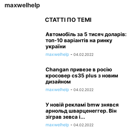
maxwelhelp
СТАТТІ ПО ТЕМІ
Автомобіль за 5 тисяч доларів:
топ-10 варіантів на ринку
україни
maxwelhelp
-
04.02.2022
Changan привезе в росію
кросовер cs35 plus з новим
дизайном
maxwelhelp
-
04.02.2022
У новій рекламі bmw знявся
арнольд шварценеггер. Він
зіграв зевса і...
maxwelhelp
-
04.02.2022