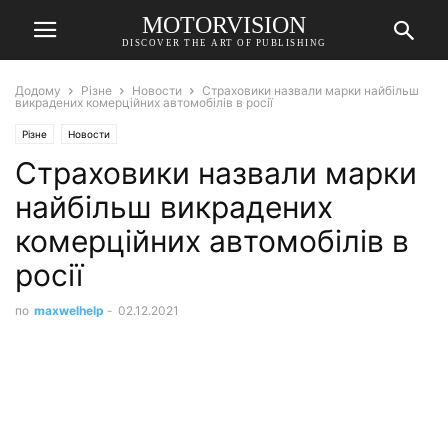
MOTORVISION
DISCOVER THE ART OF PUBLISHING
Додому
Різне
Новости
Страховики назвали марки найбільш
викрадених комерційних автомобілів в росії
Різне
Новости
Страховики назвали марки
найбільш викрадених
комерційних автомобілів в
росії
по
maxwelhelp
-
02.12.2021