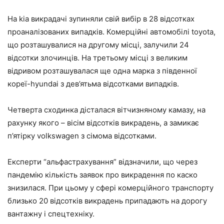
На kia викрадачі зупиняли свій вибір в 28 відсотках
проаналізованих випадків. Комерційні автомобілі toyota,
що розташувалися на другому місці, залучили 24
відсотки злочинців. На третьому місці з великим
відривом розташувалася ще одна марка з південної
кореї-hyundai з дев’ятьма відсотками випадків.
Четверта сходинка дісталася вітчизняному камазу, на
рахунку якого – вісім відсотків викрадень, а замикає
п’ятірку volkswagen з сімома відсотками.
Експерти “альфастрахування” відзначили, що через
пандемію кількість заявок про викрадення по каско
знизилася. При цьому у сфері комерційного транспорту
близько 20 відсотків викрадень припадають на дорогу
вантажну і спецтехніку.