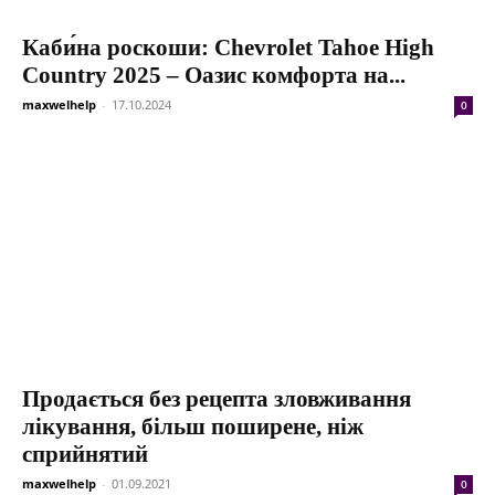
Каби́на роскоши: Chevrolet Tahoe High
Country 2025 – Оазис комфорта на...
maxwelhelp
-
17.10.2024
0
Продається без рецепта зловживання
лікування, більш поширене, ніж
сприйнятий
maxwelhelp
-
01.09.2021
0