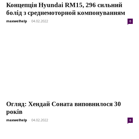
Концепція Hyundai RM15, 296 сильний
болід з среднемоторной компонуванням
maxwelhelp
-
04.02.2022
0
Огляд: Хендай Соната виповнилося 30
років
maxwelhelp
-
04.02.2022
0