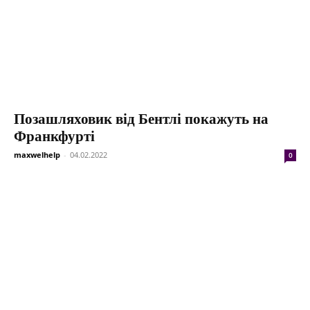
Позашляховик від Бентлі покажуть на
Франкфурті
maxwelhelp
-
04.02.2022
0