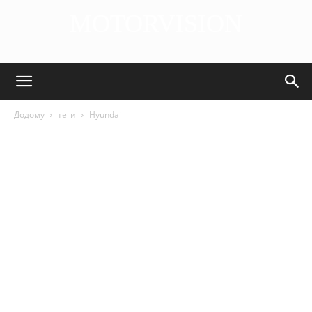
MOTORVISION
DISCOVER THE ART OF PUBLISHING
Додому
теги
Hyundai