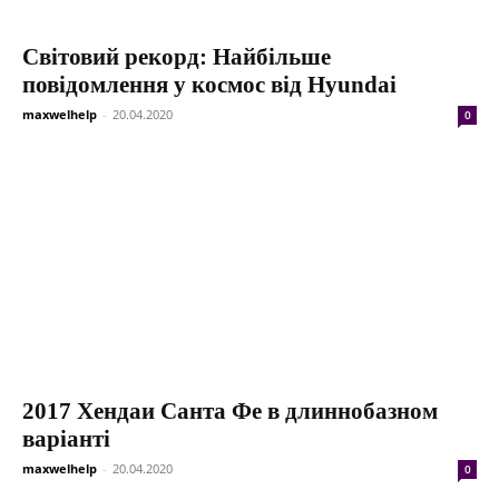
Світовий рекорд: Найбільше
повідомлення у космос від Hyundai
maxwelhelp
-
20.04.2020
0
2017 Хендаи Санта Фе в длиннобазном
варіанті
maxwelhelp
-
20.04.2020
0