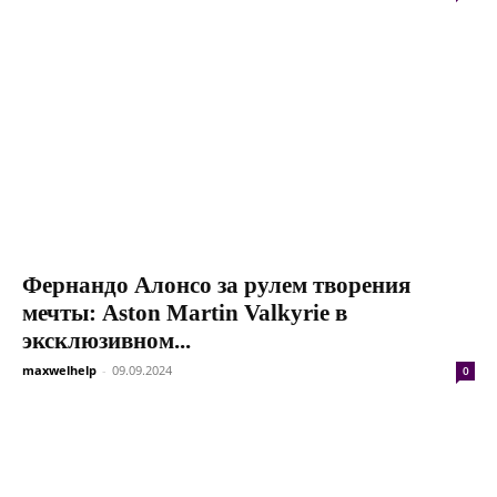
Фернандо Алонсо за рулем творения
мечты: Aston Martin Valkyrie в
эксклюзивном...
maxwelhelp
-
09.09.2024
0