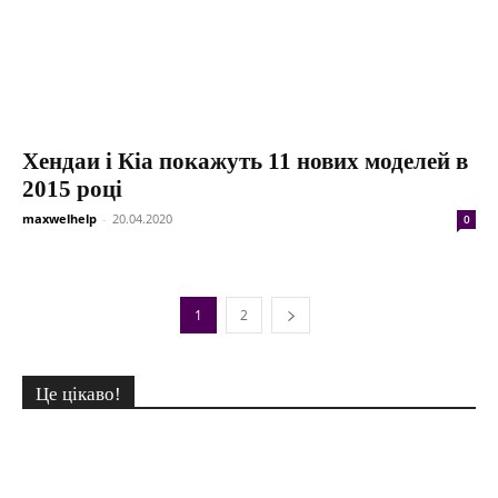
Хендаи і Кіа покажуть 11 нових моделей в
2015 році
maxwelhelp
-
20.04.2020
0
1
2
Це цікаво!