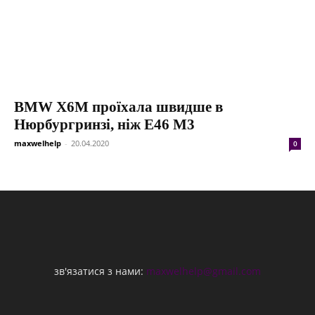
BMW X6M проїхала швидше в
Нюрбургринзі, ніж E46 M3
maxwelhelp
-
20.04.2020
0
зв'язатися з нами:
maxwelhelp@gmail.com