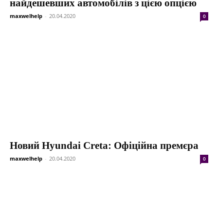
найдешевших автомобілів з цією опцією
maxwelhelp
-
20.04.2020
0
Новий Hyundai Creta: Офіційна премєра
maxwelhelp
-
20.04.2020
0