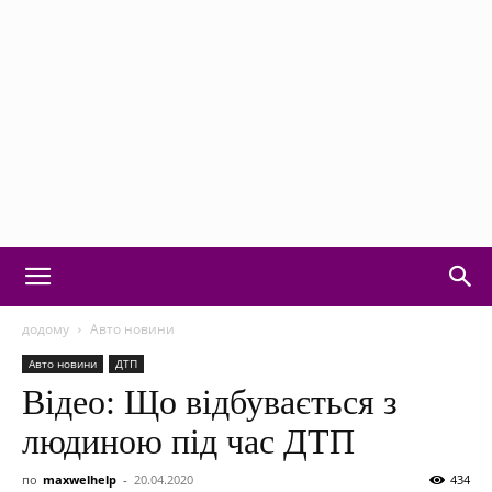
Motorvision:
додому
Авто новини
Авто новини
ДТП
Відео: Що відбувається з
новини
людиною під час ДТП
по
maxwelhelp
-
20.04.2020
434