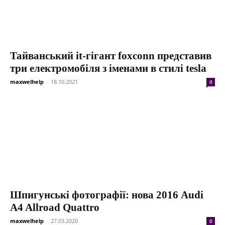
Тайванський it-гігант foxconn представив
три електромобіля з іменами в стилі tesla
maxwelhelp
-
18.10.2021
0
Шпигунські фотографії: нова 2016 Audi
A4 Allroad Quattro
maxwelhelp
-
27.03.2020
0