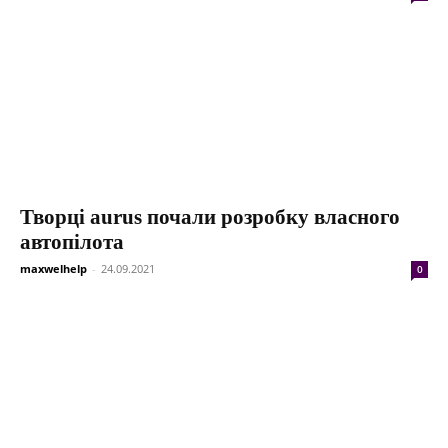
Творці aurus почали розробку власного
автопілота
maxwelhelp
-
24.09.2021
0