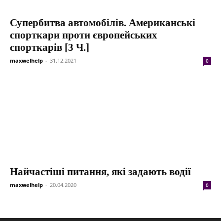
Супербитва автомобілів. Американські
спорткари проти європейських
спорткарів [3 Ч.]
maxwelhelp
-
31.12.2021
0
Найчастіші питання, які задають водії
maxwelhelp
-
20.04.2020
0