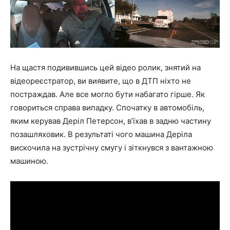
На щастя подивившись цей відео ролик, знятий на
відеореєстратор, ви виявите, що в ДТП ніхто не
постраждав. Але все могло бути набагато гірше. Як
говориться справа випадку. Спочатку в автомобіль,
яким керував Деріл Петерсон, в’їхав в задню частину
позашляховик. В результаті чого машина Деріла
вискочила на зустрічну смугу і зіткнувся з вантажною
машиною.