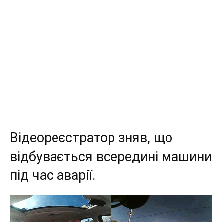
автомобілів,
технологій
та
огляди
Відеореєстратор зняв, що
відбувається всередині машини
під час аварії.