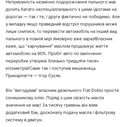
Неприємність незмінно подорожчання пального має
досить багато неспеціалізованого з цими ідіотами на
дорогах — так і те, і друге фактично не победимо. Але
у випадку якщо праведний відстріл порушників може
лише снитися, то перевести автомобіль на інший вид
пального в повній мірі ймовірно вже зараз!
Власник
каже, що “харчування” маслом продовжує життя
автомобілю на 60%. Пробіг авто по закінченні
переробки утворює близько тридцяти тисяч
кілометрів!Саме так і поступив мешканець
Прикарпаття — Ігор Сусяк.
Він “вигодував” власним дизельного Fiat Doblo просте
соняшникову олію. Поряд з цим свіжість масла
значення не має! За тисячу гривень він взяв
додатковий бак, досконалу подачу масла і фільтрову
систему в двигун.