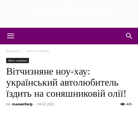
MOTORVISION
DISCOVER THE ART OF PUBLISHING
Додому
Авто новини
Авто новини
Вітчизняне ноу-хау:
український автолюбитель
їздить на соняшниковій олії!
по
maxwelhelp
-
04.02.2022
445