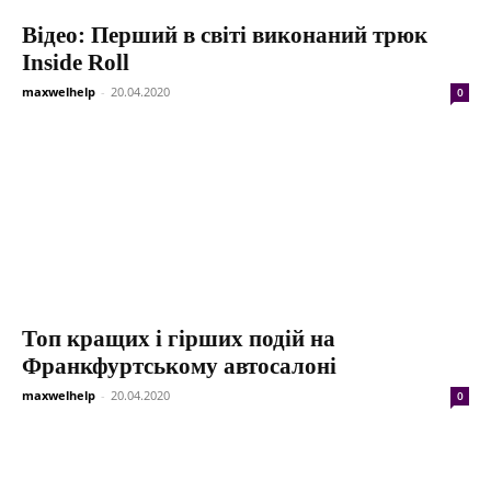
Відео: Перший в світі виконаний трюк
Inside Roll
maxwelhelp
-
20.04.2020
0
Топ кращих і гірших подій на
Франкфуртському автосалоні
maxwelhelp
-
20.04.2020
0