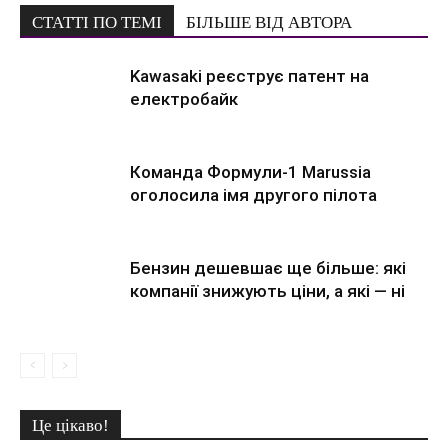
СТАТТІ ПО ТЕМІ
БІЛЬШЕ ВІД АВТОРА
Kawasaki реєструє патент на
електробайк
Команда Формули-1 Marussia
оголосила імя другого пілота
Бензин дешевшає ще більше: які
компанії знижують ціни, а які — ні
Це цікаво!