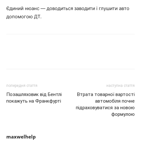
Єдиний нюанс — доводиться заводити і глушити авто
допомогою ДТ.
попередня стаття
наступна стаття
Позашляховик від Бентлі
Втрата товарної вартості
покажуть на Франкфурті
автомобіля почне
підраховуватися за новою
формулою
maxwelhelp