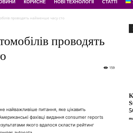
НОВИНИ
КОРИСНЕ
НОВІ ТЕХНОЛОГІЇ
СТАТТІ
обілів проводять найменше часу сто
томобілів проводять
то
159
К
S
 не найважливіше питання, яке цікавить
5
 Американські фахівці видання consumer reports
ma
езультатами якого вдалося скласти рейтинг
омляє avtosota.