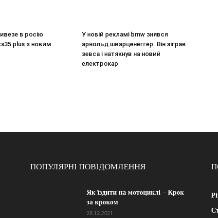
ивезе в росію
У новій рекламі bmw знявся
s35 plus з новим
арнольд шварценеггер. Він зіграв
зевса і натякнув на новий
електрокар
ПОПУЛЯРНІ ПОВІДОМЛЕННЯ
П
Як їздити на мотоциклі – Крок
Рі
за кроком
Ст
28.12.2021