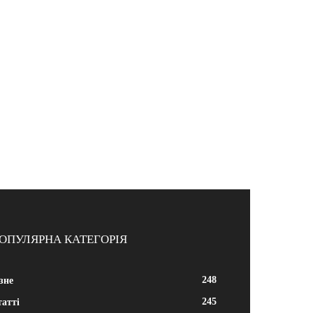
ОПУЛЯРНА КАТЕГОРІЯ
248
зне
245
атті