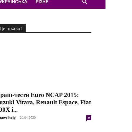
УКРАЇНСЬКА
РІЗНЕ
Це цікаво!
раш-тести Euro NCAP 2015:
uzuki Vitara, Renault Espace, Fiat
00X і...
xwelhelp
-
20.04.2020
0