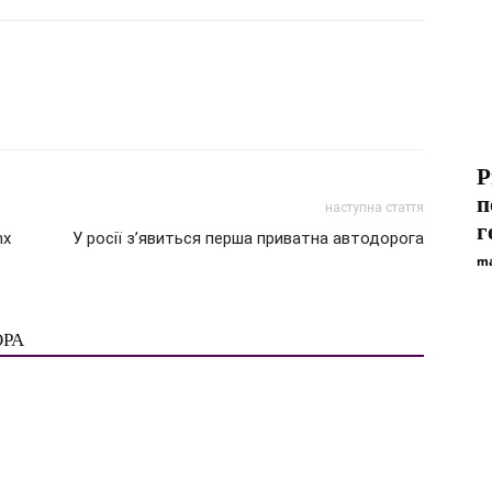
Р
п
наступна стаття
г
nx
У росії з’явиться перша приватна автодорога
ma
ОРА