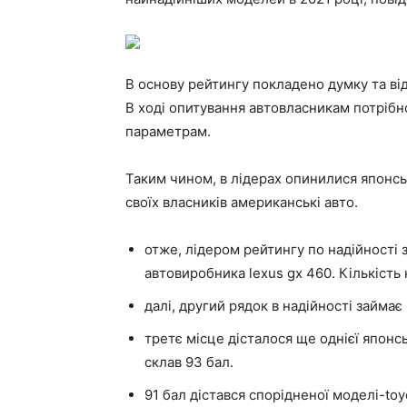
В основу рейтингу покладено думку та від
В ході опитування автовласникам потрібн
параметрам.
Таким чином, в лідерах опинилися японсь
своїх власників американські авто.
отже, лідером рейтингу по надійності 
автовиробника lexus gx 460. Кількість 
далі, другий рядок в надійності займає 
третє місце дісталося ще однієї японсь
склав 93 бал.
91 бал дістався спорідненої моделі-toyo