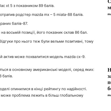
С
ac xt 5 з показником 89 балів.
м
отрапив родстер mazda mx – 5 miata-88 балів.
ma
браних балів-87.
 на восьмій позиції, його показник склав 86 бал.
 Відгуки про нього теж були вельми позитивні, тому
вій актив може похвалитися модель mazda cx-9.
H
яться в основному американські моделі, серед яких:
з
8 балів.
п
б
делі опинилися в кінці рейтингу по надійності.
а може проблема лежить в більш глобальному
ma