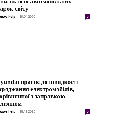
писок всіх автомобільних
арок світу
xwelhelp
-
19.04.2020
0
yundai прагне до швидкості
аряджання електромобілів,
орівнянної з заправкою
ензином
xwelhelp
-
18.11.2025
0