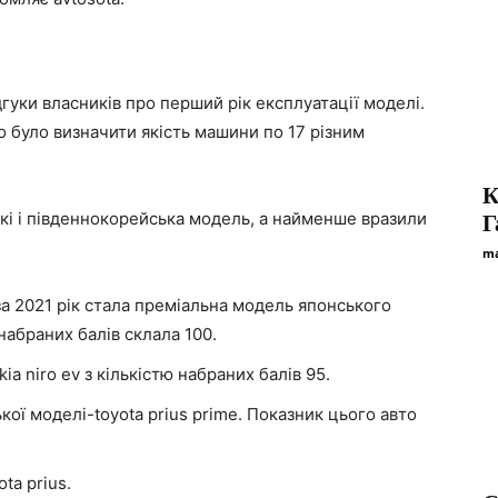
гуки власників про перший рік експлуатації моделі.
о було визначити якість машини по 17 різним
К
кі і південнокорейська модель, а найменше вразили
Г
ma
за 2021 рік стала преміальна модель японського
набраних балів склала 100.
kia niro ev з кількістю набраних балів 95.
кої моделі-toyota prius prime. Показник цього авто
ta prius.