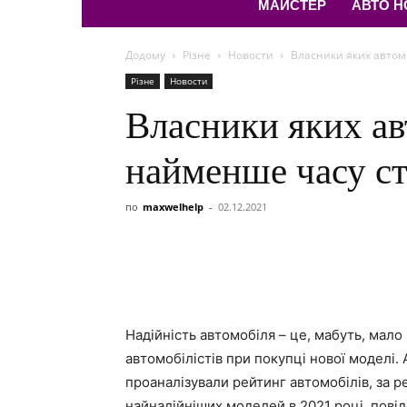
МАЙСТЕР
АВТО 
Додому
Різне
Новости
Власники яких автом
Різне
Новости
Власники яких ав
найменше часу с
по
maxwelhelp
-
02.12.2021
Надійність автомобіля – це, мабуть, мало
автомобілістів при покупці нової моделі.
проаналізували рейтинг автомобілів, за р
найнадійніших моделей в 2021 році, повід