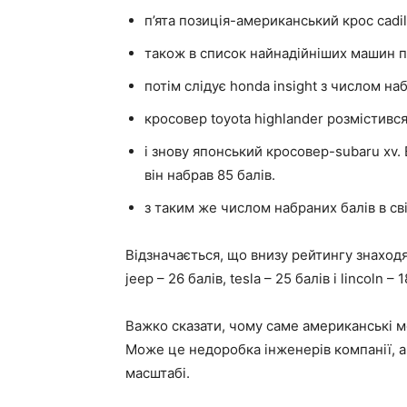
п’ята позиція-американський крос cadill
також в список найнадійніших машин п
потім слідує honda insight з числом на
кросовер toyota highlander розмістився
і знову японський кросовер-subaru xv.
він набрав 85 балів.
з таким же числом набраних балів в с
Відзначається, що внизу рейтингу знаход
jeep – 26 балів, tesla – 25 балів і lincoln – 1
Важко сказати, чому саме американські мо
Може це недоробка інженерів компанії, 
масштабі.