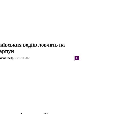
иївських водіїв ловлять на
арпун
xwelhelp
-
20.10.2021
0