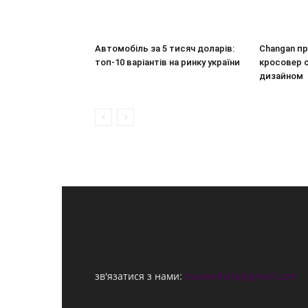
Автомобіль за 5 тисяч доларів:
Changan пр
топ-10 варіантів на ринку україни
кросовер c
дизайном
зв'язатися з нами:
maxwelhelp@gmail.com