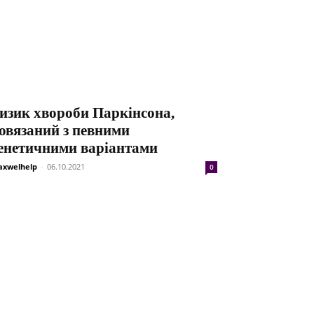
изик хвороби Паркінсона,
овязаний з певними
енетичними варіантами
xwelhelp
-
06.10.2021
0