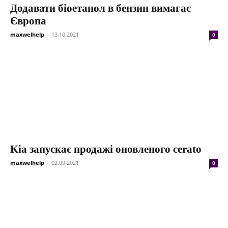
Додавати біоетанол в бензин вимагає
Європа
maxwelhelp
-
13.10.2021
0
Kia запускає продажі оновленого cerato
maxwelhelp
-
02.09.2021
0