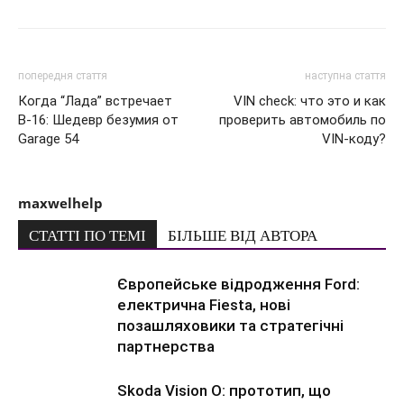
попередня стаття
наступна стаття
Когда “Лада” встречает
VIN check: что это и как
В-16: Шедевр безумия от
проверить автомобиль по
Garage 54
VIN-коду?
maxwelhelp
СТАТТІ ПО ТЕМІ
БІЛЬШЕ ВІД АВТОРА
Європейське відродження Ford:
електрична Fiesta, нові
позашляховики та стратегічні
партнерства
Skoda Vision O: прототип, що