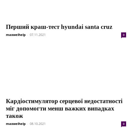
Перший краш-тест hyundai santa cruz
maxwelhelp
-
07.11.2021
0
Кардіостимулятор серцевої недостатності
міг допомогти менш важких випадках
також
maxwelhelp
-
08.10.2021
0