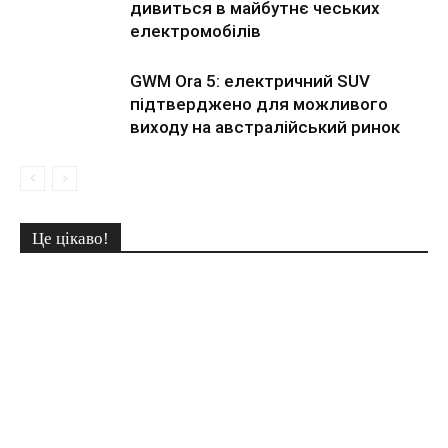
дивиться в майбутнє чеських
електромобілів
GWM Ora 5: електричний SUV
підтверджено для можливого
виходу на австралійський ринок
Це цікаво!