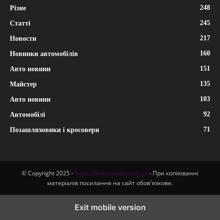
248
Різне
245
Статті
217
Новости
160
Новинки автомобілів
151
Авто новини
135
Майстер
103
Авто новини
92
Автомобілі
71
Позашляховики і кросовери
© Copyright 2025 -
https://motorvision.com.ua
- При копіюванні
матеріалів посилання на сайт обов'язкове.
Exit mobile version