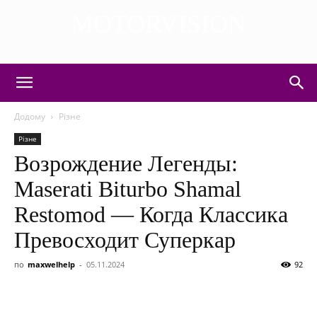
MOTORVISION
DISCOVER THE ART OF PUBLISHING
Додому
Різне
Різне
Возрождение Легенды:
Maserati Biturbo Shamal
Restomod — Когда Классика
Превосходит Суперкар
по
maxwelhelp
-
05.11.2024
92