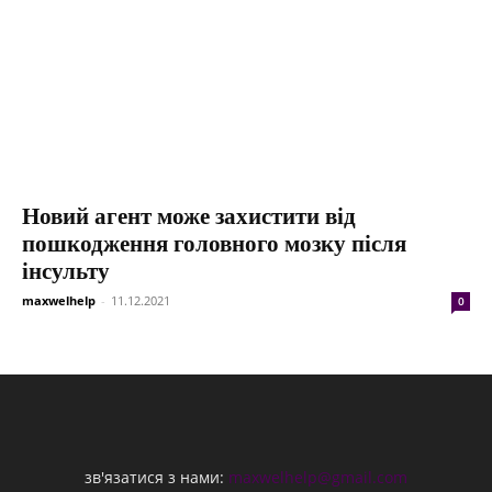
Новий агент може захистити від
пошкодження головного мозку після
інсульту
maxwelhelp
-
11.12.2021
0
зв'язатися з нами:
maxwelhelp@gmail.com