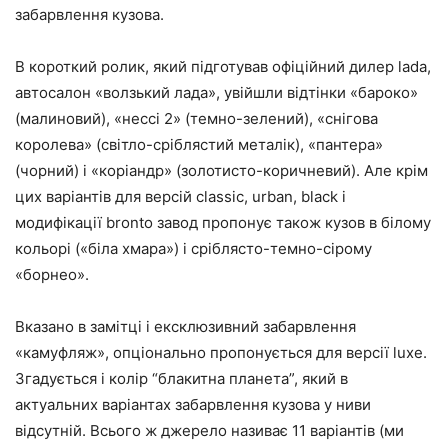
забарвлення кузова.
В короткий ролик, який підготував офіційний дилер lada,
автосалон «волзький лада», увійшли відтінки «бароко»
(малиновий), «нессі 2» (темно-зелений), «снігова
королева» (світло-сріблястий металік), «пантера»
(чорний) і «коріандр» (золотисто-коричневий). Але крім
цих варіантів для версій classic, urban, black і
модифікації bronto завод пропонує також кузов в білому
кольорі («біла хмара») і сріблясто-темно-сірому
«борнео».
Вказано в замітці і ексклюзивний забарвлення
«камуфляж», опціонально пропонується для версії luxe.
Згадується і колір “блакитна планета”, який в
актуальних варіантах забарвлення кузова у ниви
відсутній. Всього ж джерело називає 11 варіантів (ми