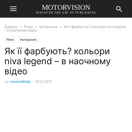
MOTORVISION
DISCOVER THE ART OF PUBLISHING
Додому
Різне
Авторынок
Як її фарбують? кольори niva legend
– в наочному відео
Різне
Авторынок
Як її фарбують? кольори
niva legend – в наочному
відео
по
maxwelhelp
-
15.12.2021