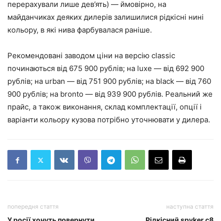
перерахували лише дев’ять) — ймовірно, на
майданчиках деяких дилерів залишилися рідкісні нині
кольору, в які нива фарбувалася раніше.
Рекомендовані заводом ціни на версію classic
починаються від 675 900 рублів; на luxe — від 692 900
рублів; на urban — від 751 900 рублів; на black — від 760
900 рублів; на bronto — від 939 900 рублів. Реальний же
прайс, а також виконання, склад комплектації, опції і
варіанти кольору кузова потрібно уточнювати у дилера.
попередня стаття
наступна стаття
У росії хочуть повернути
Рідкісний spyker c8