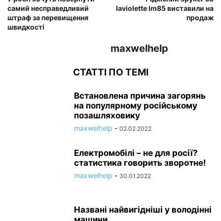
самий несправедливий
laviolette lm85 виставили на
штраф за перевищення
продаж
швидкості
maxwelhelp
СТАТТІ ПО ТЕМІ
Встановлена причина загорянь
на популярному російському
позашляховику
maxwelhelp
-
02.02.2022
Електромобілі – не для росії?
статистика говорить зворотне!
maxwelhelp
-
30.01.2022
Названі найвигідніші у володінні
машини