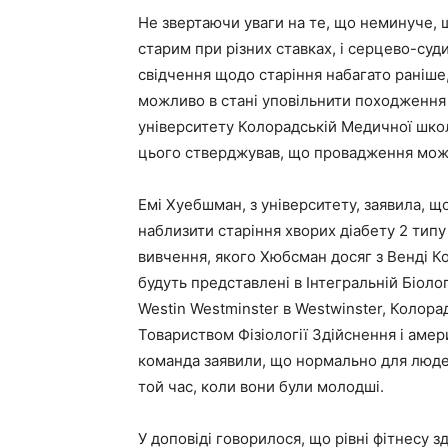
Не звертаючи уваги на те, що неминуче, щ
старим при різних ставках, і серцево-суд
свідчення щодо старіння набагато раніше,
можливо в стані уповільнити походження ц
університету Колорадській Медичної шко
цього стверджував, що провадження може
Емі Хуебшман, з університету, заявила,
наблизити старіння хворих діабету 2 тип
вивчення, якого Хюбсман досяг з Венді Ко
будуть представлені в Інтегральній Біолог
Westin Westminster в Westwinster, Колора
Товариством Фізіології Здійснення і аме
команда заявили, що нормально для людей
той час, коли вони були молодші.
У доповіді говорилося, що рівні фітнесу