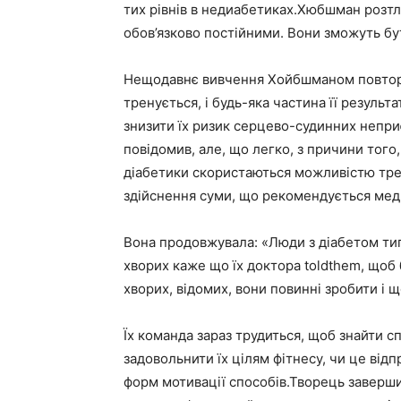
тих рівнів в недиабетиках.Хюбшман розтл
обов’язково постійними. Вони зможуть бу
Нещодавнє вивчення Хойбшманом повторює
тренується, і будь-яка частина її результ
знизити їх ризик серцево-судинних непри
повідомив, але, що легко, з причини того
діабетики скористаються можливістю трен
здійснення суми, що рекомендується ме
Вона продовжувала: «Люди з діабетом тип
хворих каже що їх доктора toldthem, щоб 
хворих, відомих, вони повинні зробити і 
Їх команда зараз трудиться, щоб знайти с
задовольнити їх цілям фітнесу, чи це від
форм мотивації способів.Творець заверши