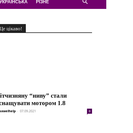
УКРАЇНСЬКА
РІЗНЕ
Це цікаво!
ітчизняну “ниву” стали
снащувати мотором 1.8
xwelhelp
-
07.09.2021
0