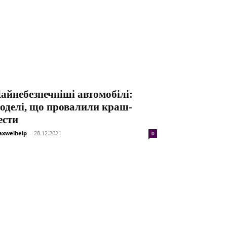
айнебезпечніші автомобілі:
оделі, що провалили краш-
ести
xwelhelp
-
28.12.2021
0