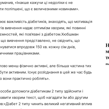
умачив, «Інакше кажучи ці недоліки є не
ти поліпшені, що є величезними новинами».
 важливість діабетиків, знаходять, що мотивація
атів вивчення надає оптимізм хворим, які повинні
ємностей, які пов’язані з діабетом.Хюбшман
, що вивчення представлено, не свідчить, що
Н
уватися впродовж 150 хв. кожну сім днів,
м
дичними працівниками.
т
ma
ово менш фізично активні, але більша частина тих
бути активним. Існує роз’єднання в цей же час будь
що вони практично роблять».
пособи допомоги діабетикам 2 типу здійснити і
правити хворим текст, щоб нагадати їм або другим
в:«Діабет 2 типу чинить великий негативний вплив