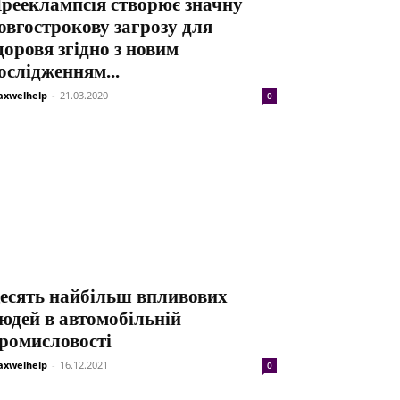
рееклампсія створює значну
овгострокову загрозу для
доровя згідно з новим
ослідженням...
xwelhelp
-
21.03.2020
0
есять найбільш впливових
юдей в автомобільній
ромисловості
xwelhelp
-
16.12.2021
0