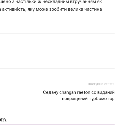
пшено з настільки ж нескладним втручанням як
а активність, яку може зробити велика частина
наступна стаття
Седану changan raeton cc виданий
покращений турбомотор
ОРА