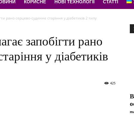
НОВИНИ
КОРИСНЕ
НОВІ ТЕХНОЛОГІЇ
СТАТТІ
ти рано серцево-судинне старіння у діабетиків 2 типу
агає запобігти рано
таріння у діабетиків
425
В
о
ma