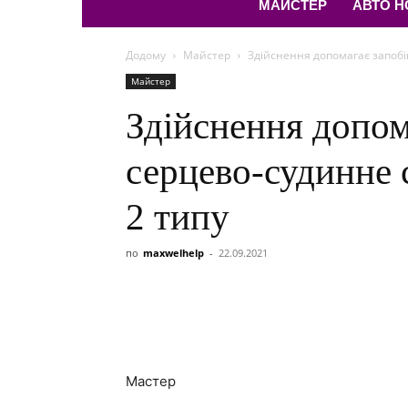
МАЙСТЕР
АВТО 
Додому
Майстер
Здійснення допомагає запобіг
Майстер
Здійснення допом
серцево-судинне с
2 типу
по
maxwelhelp
-
22.09.2021
Мастер