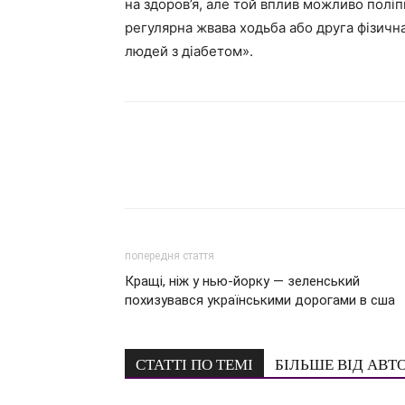
на здоров’я, але той вплив можливо полі
регулярна жвава ходьба або друга фізичн
людей з діабетом».
попередня стаття
Кращі, ніж у нью-йорку — зеленський
похизувався українськими дорогами в сша
СТАТТІ ПО ТЕМІ
БІЛЬШЕ ВІД АВТ