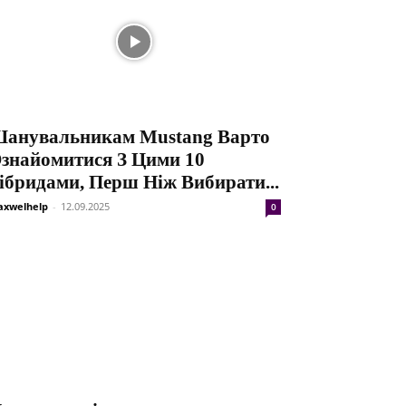
анувальникам Mustang Варто
знайомитися З Цими 10
ібридами, Перш Ніж Вибирати...
xwelhelp
-
12.09.2025
0