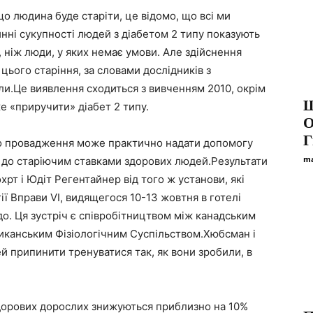
о людина буде старіти, це відомо, що всі ми
инні сукупності людей з діабетом 2 типу показують
 ніж люди, у яких немає умови. Але здійснення
ього старіння, за словами дослідників з
ли.
Це виявлення сходиться з вивченням 2010, окрім
Ш
 «приручити» діабет 2 типу.
О
Г
 що провадження може практично надати допомогу
ma
у до старіючим ставками здорових людей.Результати
хрт і Юдіт Регентайнер від того ж установи, які
ії Вправи VI, видящегося 10-13 жовтня в готелі
до. Ця зустріч є співробітництвом між канадським
риканським Фізіологічним Суспільством.Хюбсман і
 припинити тренуватися так, як вони зробили, в
 здорових дорослих знижуються приблизно на 10%