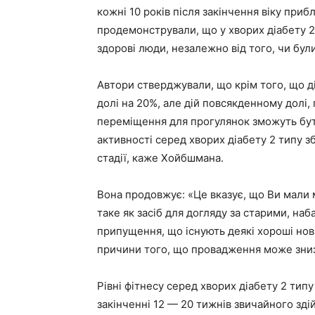
кожні 10 років після закінчення віку при
продемонстрували, що у хворих діабету 2 
здорові люди, незалежно від того, чи були
Автори стверджували, що крім того, що ді
долі на 20%, але дій повсякденному долі, 
переміщення для прогулянок зможуть бут
активності серед хворих діабету 2 типу зб
стадії, каже Хойбшмана.
Вона продовжує: «Це вказує, що Ви мали 
таке як засіб для догляду за старими, на
припущення, що існують деякі хороші нов
причини того, що провадження може зниз
Рівні фітнесу серед хворих діабету 2 ти
закінченні 12 — 20 тижнів звичайного зді