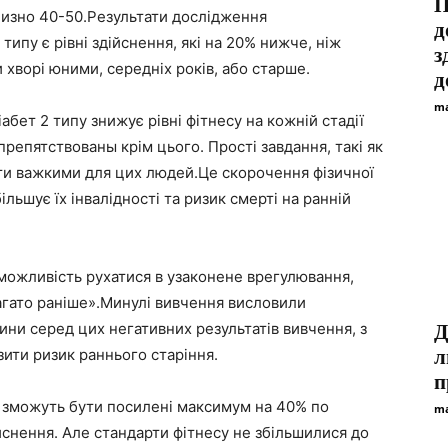
П
близно 40-50.Результати дослідження
д
типу є рівні здійснення, які на 20% нижче, ніж
з
 хворі юними, середніх років, або старше.
д
ma
абет 2 типу знижує рівні фітнесу на кожній стадії
препятствованы крім цього. Прості завдання, такі як
и важкими для цих людей.Це скорочення фізичної
ільшує їх інвалідності та ризик смерті на ранній
можливість рухатися в узаконене врегулювання,
багато раніше».Минулі вивчення висловили
ини серед цих негативних результатів вивчення, з
Д
ити ризик раннього старіння.
л
п
пу зможуть бути посилені максимум на 40% по
ma
йснення. Але стандарти фітнесу не збільшилися до