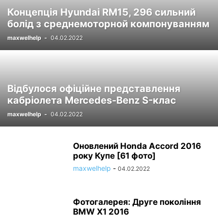
Концепція Hyundai RM15, 296 сильний
болід з среднемоторной компонуванням
maxwelhelp
-
04.02.2022
Відбулося офіційне представлення
кабріолета Mercedes-Benz S-клас
maxwelhelp
-
04.02.2022
Оновлений Honda Accord 2016
року Купе [61 фото]
maxwelhelp
-
04.02.2022
Фотогалерея: Друге покоління
BMW X1 2016