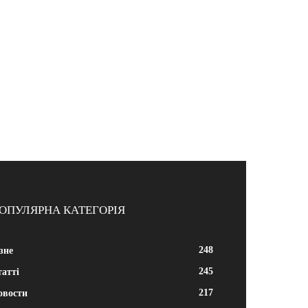
ОПУЛЯРНА КАТЕГОРІЯ
248
зне
245
атті
217
овости