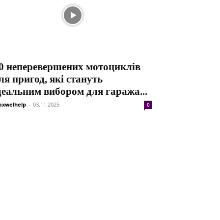
0 неперевершених мотоциклів
ля пригод, які стануть
деальним вибором для гаража...
xwelhelp
-
03.11.2025
0