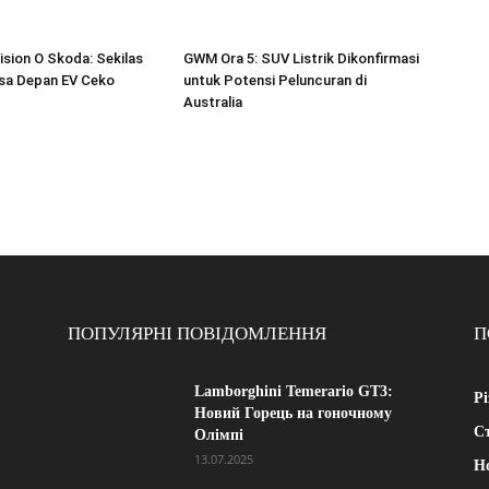
ision O Skoda: Sekilas
GWM Ora 5: SUV Listrik Dikonfirmasi
sa Depan EV Ceko
untuk Potensi Peluncuran di
Australia
ПОПУЛЯРНІ ПОВІДОМЛЕННЯ
П
Lamborghini Temerario GT3:
Рі
Новий Горець на гоночному
Ст
Олімпі
13.07.2025
Н