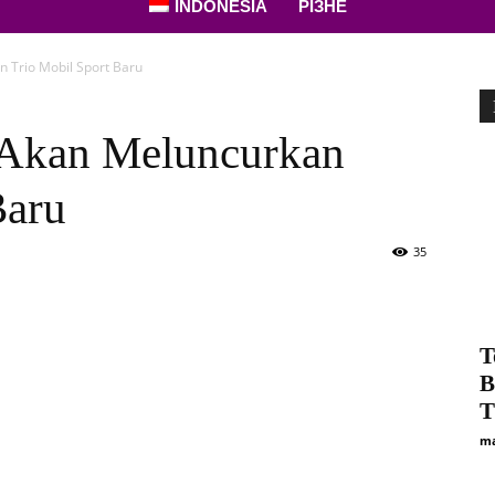
INDONESIA
РІЗНЕ
 Trio Mobil Sport Baru
 Akan Meluncurkan
Baru
35
T
B
T
ma