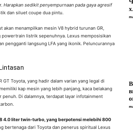
Ч
r.
Harapkan sedikit penyempurnaan pada gaya agresif
х
tik dan siluet coupe dua pintu.
ma
ut akan menampilkan mesin V8 hybrid turunan GR,
 powertrain listrik sepenuhnya. Lexus memposisikan
kan pengganti langsung LFA yang ikonik. Peluncurannya
Lintasan
 GT Toyota, yang hadir dalam varian yang legal di
B
ya memiliki kap mesin yang lebih panjang, kaca belakang
в
 penuh. Di dalamnya, terdapat layar infotainment
о
karbon.
ma
 4.0 liter twin-turbo, yang berpotensi melebihi 800
g bertenaga dari Toyota dan penerus spiritual Lexus