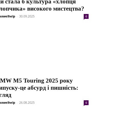
и стала б культура «хлопця
лопчика» високого мистецтва?
xwelhelp
-
30.09.2025
0
MW M5 Touring 2025 року
ипуску-це абсурд і пишність:
гляд
xwelhelp
-
26.08.2025
0