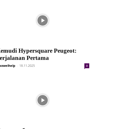
emudi Hypersquare Peugeot:
erjalanan Pertama
xwelhelp
-
18.11.2025
0