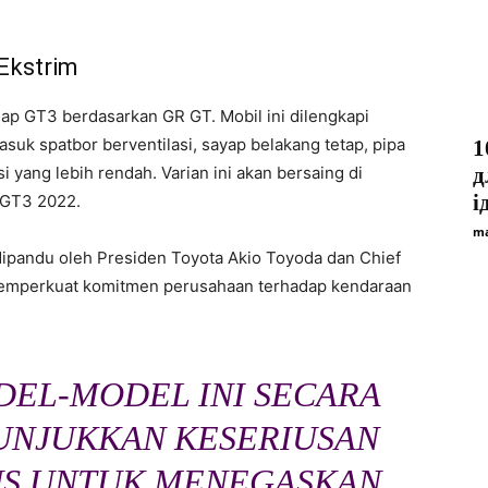
Ekstrim
ap GT3 berdasarkan GR GT. Mobil ini dilengkapi
suk spatbor berventilasi, sayap belakang tetap, pipa
1
i yang lebih rendah. Varian ini akan bersaing di
д
і
 GT3 2022.
ma
ipandu oleh Presiden Toyota Akio Toyoda dan Chief
memperkuat komitmen perusahaan terhadap kendaraan
EL-MODEL INI SECARA
NJUKKAN KESERIUSAN
US UNTUK MENEGASKAN