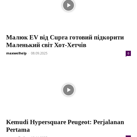
Малюк EV від Cupra готовий підкорити
Маленький світ Хот-Хетчів
maxwelhelp
-
08.09.2025
0
Kemudi Hypersquare Peugeot: Perjalanan
Pertama