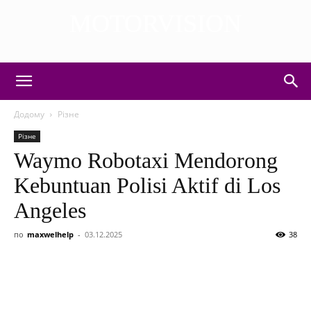
MOTORVISION
DISCOVER THE ART OF PUBLISHING
Додому
Різне
Різне
Waymo Robotaxi Mendorong
Kebuntuan Polisi Aktif di Los
Angeles
по
maxwelhelp
-
03.12.2025
38