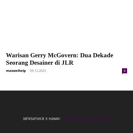
Warisan Gerry McGovern: Dua Dekade
Seorang Desainer di JLR
maxwelhelp
-
09.12.2025
0
зв'язатися з нами:
maxwelhelp@gmail.com