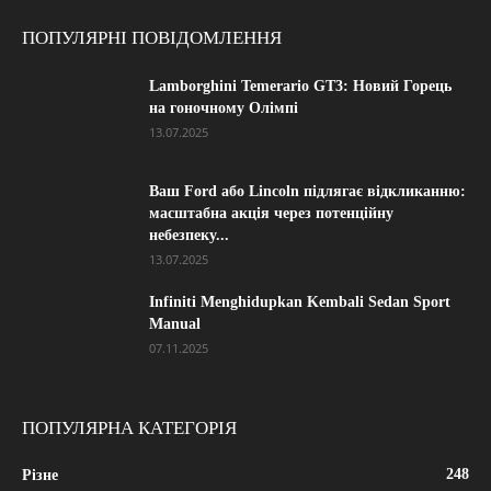
ПОПУЛЯРНІ ПОВІДОМЛЕННЯ
Lamborghini Temerario GT3: Новий Горець
на гоночному Олімпі
13.07.2025
Ваш Ford або Lincoln підлягає відкликанню:
масштабна акція через потенційну
небезпеку...
13.07.2025
Infiniti Menghidupkan Kembali Sedan Sport
Manual
07.11.2025
ПОПУЛЯРНА КАТЕГОРІЯ
248
Різне