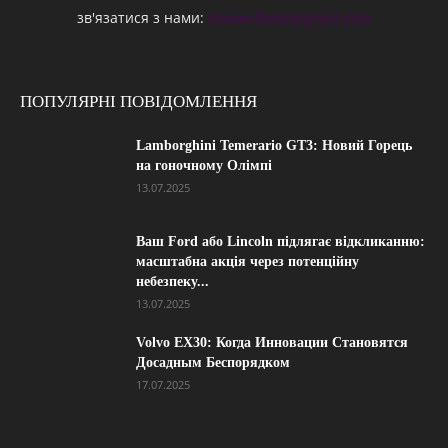
зв'язатися з нами:
maxwelhelp@gmail.com
ПОПУЛЯРНІ ПОВІДОМЛЕННЯ
Lamborghini Temerario GT3: Новий Горець
на гоночному Олімпі
13.07.2025
Ваш Ford або Lincoln підлягає відкликанню:
масштабна акція через потенційну
небезпеку...
13.07.2025
Volvo EX30: Когда Инновации Становятся
Досадным Беспорядком
17.07.2025