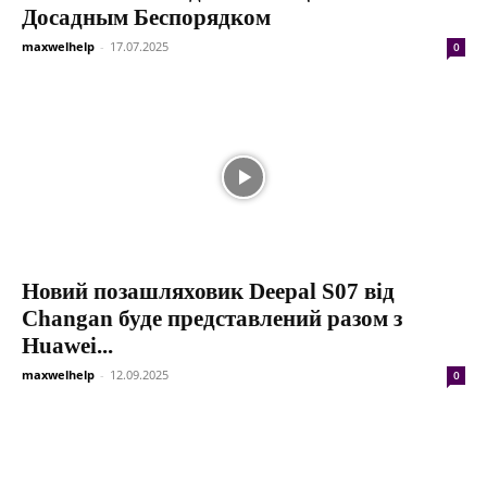
Досадным Беспорядком
maxwelhelp
-
17.07.2025
0
Новий позашляховик Deepal S07 від
Changan буде представлений разом з
Huawei...
maxwelhelp
-
12.09.2025
0