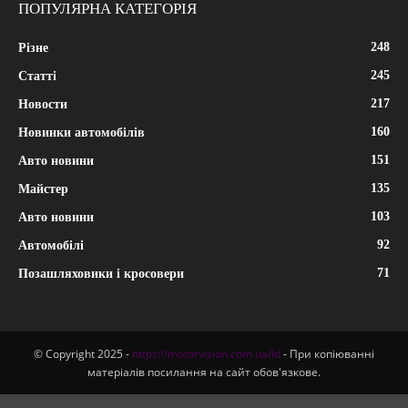
ПОПУЛЯРНА КАТЕГОРІЯ
248
Різне
245
Статті
217
Новости
160
Новинки автомобілів
151
Авто новини
135
Майстер
103
Авто новини
92
Автомобілі
71
Позашляховики і кросовери
© Copyright 2025 -
https://motorvision.com.ua/id
- При копіюванні
матеріалів посилання на сайт обов'язкове.