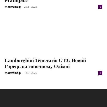
Pratinjau?
maxwelhelp
-
29.11.2025
0
Lamborghini Temerario GT3: Новий
Горець на гоночному Олімпі
maxwelhelp
-
13.07.2025
0