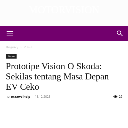
MOTORVISION
DISCOVER THE ART OF PUBLISHING
Додому
Різне
Різне
Prototipe Vision O Skoda:
Sekilas tentang Masa Depan
EV Ceko
по
maxwelhelp
-
11.12.2025
29