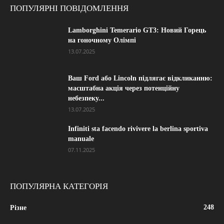
ПОПУЛЯРНІ ПОВІДОМЛЕННЯ
Lamborghini Temerario GT3: Новий Горець
на гоночному Олімпі
13.07.2025
Ваш Ford або Lincoln підлягає відкликанню:
масштабна акція через потенційну
небезпеку...
13.07.2025
Infiniti sta facendo rivivere la berlina sportiva
manuale
07.11.2025
ПОПУЛЯРНА КАТЕГОРІЯ
248
Різне