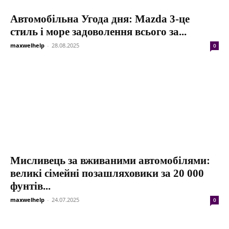
Автомобільна Угода дня: Mazda 3-це
стиль і море задоволення всього за...
maxwelhelp
-
28.08.2025
0
Мисливець за вживаними автомобілями:
великі сімейні позашляховики за 20 000
фунтів...
maxwelhelp
-
24.07.2025
0