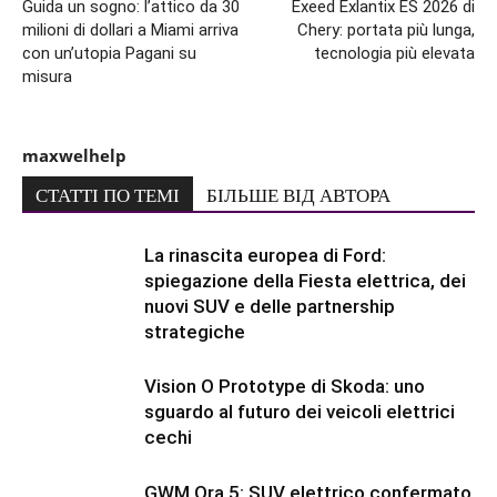
Guida un sogno: l’attico da 30
Exeed Exlantix ES 2026 di
milioni di dollari a Miami arriva
Chery: portata più lunga,
con un’utopia Pagani su
tecnologia più elevata
misura
maxwelhelp
СТАТТІ ПО ТЕМІ
БІЛЬШЕ ВІД АВТОРА
La rinascita europea di Ford:
spiegazione della Fiesta elettrica, dei
nuovi SUV e delle partnership
strategiche
Vision O Prototype di Skoda: uno
sguardo al futuro dei veicoli elettrici
cechi
GWM Ora 5: SUV elettrico confermato