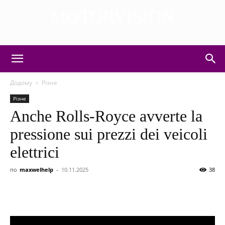
MOTORVISION
DISCOVER THE ART OF PUBLISHING
Додому
Різне
Різне
Anche Rolls-Royce avverte la
pressione sui prezzi dei veicoli
elettrici
по
maxwelhelp
-
10.11.2025
38