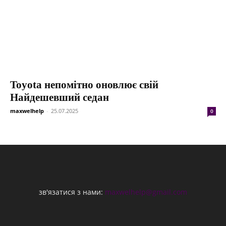
Toyota непомітно оновлює свій
Найдешевший седан
maxwelhelp
-
25.07.2025
0
зв'язатися з нами:
maxwelhelp@gmail.com