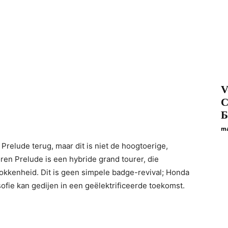
V
С
Б
ma
Prelude terug, maar dit is niet de hoogtoerige,
en Prelude is een hybride grand tourer, die
okkenheid. Dit is geen simpele badge-revival; Honda
losofie kan gedijen in een geëlektrificeerde toekomst.