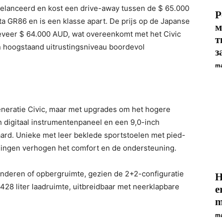
gelanceerd en kost een drive-away tussen de $ 65.000
Р
ta GR86 en is een klasse apart. De prijs op de Japanse
м
veer $ 64.000 AUD, wat overeenkomt met het Civic
т
 hoogstaand uitrustingsniveau boordevol
з
ma
eneratie Civic, maar met upgrades om het hogere
ch digitaal instrumentenpaneel en een 9,0-inch
aard. Unieke met leer beklede sportstoelen met pied-
gingen verhogen het comfort en de ondersteuning.
inderen of opbergruimte, gezien de 2+2-configuratie
H
 428 liter laadruimte, uitbreidbaar met neerklapbare
e
m
ma