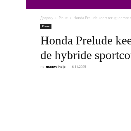
Додому
Різне
Honda Prelude keert terug: eerste 
Різне
Honda Prelude keert
de hybride sportc
по
maxwelhelp
-
16.11.2025