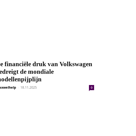
e financiële druk van Volkswagen
edreigt de mondiale
odellenpijplijn
xwelhelp
-
18.11.2025
0