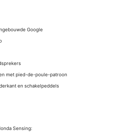
 ingebouwde Google
o
dsprekers
len met pied-de-poule-patroon
nderkant en schakelpeddels
Honda Sensing: