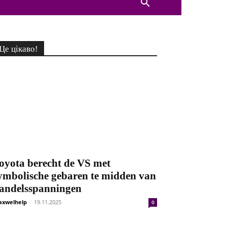
Це цікаво!
oyota berecht de VS met
ymbolische gebaren te midden van
andelsspanningen
xwelhelp
-
19.11.2025
0