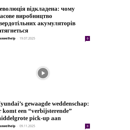
еволюція відкладена: чому
асове виробництво
вердотільних акумуляторів
атягнеться
xwelhelp
-
19.07.2025
0
yundai’s gewaagde weddenschap:
r komt een “verbijsterende”
iddelgrote pick-up aan
xwelhelp
-
09.11.2025
0