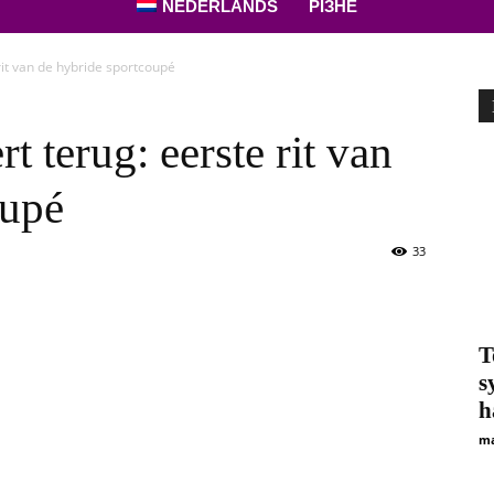
NEDERLANDS
РІЗНЕ
rit van de hybride sportcoupé
 terug: eerste rit van
oupé
33
T
s
h
ma