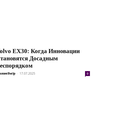
olvo EX30: Когда Инновации
тановятся Досадным
еспорядком
xwelhelp
-
17.07.2025
0