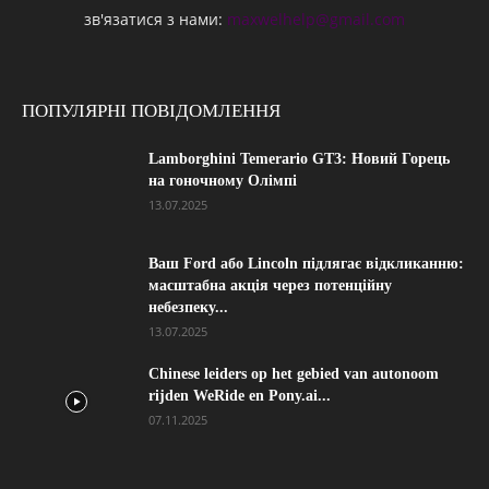
зв'язатися з нами:
maxwelhelp@gmail.com
ПОПУЛЯРНІ ПОВІДОМЛЕННЯ
Lamborghini Temerario GT3: Новий Горець
на гоночному Олімпі
13.07.2025
Ваш Ford або Lincoln підлягає відкликанню:
масштабна акція через потенційну
небезпеку...
13.07.2025
Chinese leiders op het gebied van autonoom
rijden WeRide en Pony.ai...
07.11.2025