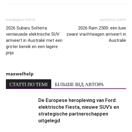
попередня стаття
наступна стаття
2026 Subaru Solterra:
2026 Ram 2500: een luxe
vernieuwde elektrische SUV
zware vrachtwagen arriveert in
arriveert in Australië met een
Australië
groter bereik en een lagere
prijs
maxwelhelp
СТАТТІ ПО ТЕМІ
БІЛЬШЕ ВІД АВТОРА
De Europese heropleving van Ford:
elektrische Fiesta, nieuwe SUV’s en
strategische partnerschappen
uitgelegd