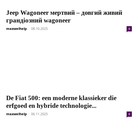
Jeep Wagoneer мертвий – довгий живий
грандіозний wagoneer
maxwelhelp
-
08.10.2025
0
De Fiat 500: een moderne klassieker die
erfgoed en hybride technologie...
maxwelhelp
-
06.11.2025
0