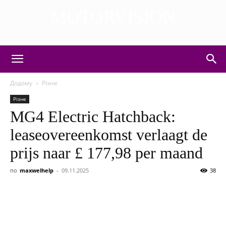
MOTORVISION
DISCOVER THE ART OF PUBLISHING
Додому
Різне
Різне
MG4 Electric Hatchback:
leaseovereenkomst verlaagt de
prijs naar £ 177,98 per maand
по
maxwelhelp
-
09.11.2025
38