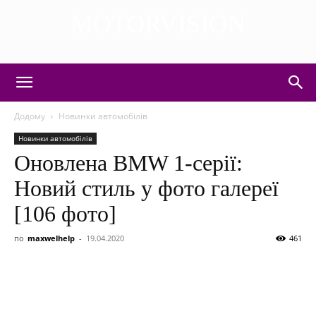
MOTORVISION
DISCOVER THE ART OF PUBLISHING
Додому
Новинки автомобілів
Новинки автомобілів
Оновлена BMW 1-серії:
Новий стиль у фото галереї
[106 фото]
по
maxwelhelp
-
19.04.2020
461