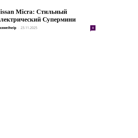
issan Micra: Стильный
лектрический Супермини
xwelhelp
-
23.11.2025
0