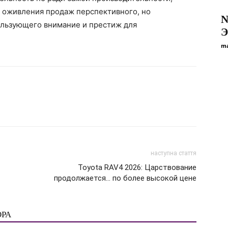
я оживления продаж перспективного, но
N
ользующего внимание и престиж для
Э
ma
наступна стаття
Toyota RAV4 2026: Царствование
продолжается… по более высокой цене
ОРА