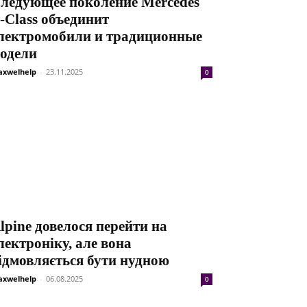
ледующее поколение Mercedes
-Class объединит
лектромобили и традиционные
одели
xwelhelp
-
23.11.2025
0
lpine довелося перейти на
лектроніку, але вона
ідмовляється бути нудною
xwelhelp
-
06.08.2025
0