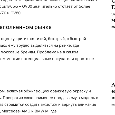
С
к октябрю – GV60 значительно отстает от более
E
V70 и GV80.
э
м
реполненном рынке
ma
оценку критиков: тихий, быстрый, с быстрой
ако ему трудно выделиться на рынке, где
я люксовые бренды. Проблема не в самом
ком многие потенциальные покупатели просто не
A
е
ном, включая обжигающую оранжевую окраску и
в
ь. Превратив свою наименее продаваемую модель в
s стремится создать ажиотаж и вернуть внимание
ma
од Mercedes-AMG и BMW M, где