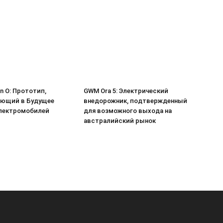
on O: Прототип,
GWM Ora 5: Электрический
ющий в Будущее
внедорожник, подтвержденный
лектромобилей
для возможного выхода на
австралийский рынок