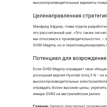
высокопроизводительные варианты повыш
Целенаправленная стратеги
Манфред Харрер, глава отдела разработк
это рассчитанный шаг. «Это также сигнал
мы относимся к производительности», – з
GV60 Magma, но и перепозиционировать 
Потенциал для возрождения
Если GV60 Magma оправдает свои обещани
роскошная версия Hyundai Ioniq 5 N – он
высокопроизводительных электромобилей
оправдать более высокие цены, укрепить
имидж GV60 на австралийском рынке.
Главное:
Genesis преследует производит