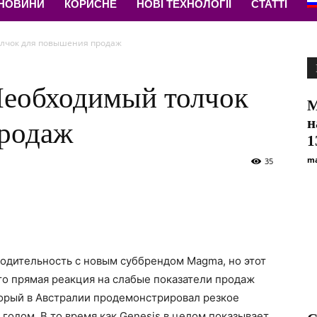
 НОВИНИ
КОРИСНЕ
НОВІ ТЕХНОЛОГІЇ
СТАТТІ
олчок для повышения продаж
Необходимый толчок
М
н
родаж
1
ma
35
водительность с новым суббрендом Magma, но этот
Это прямая реакция на слабые показатели продаж
орый в Австралии продемонстрировал резкое
годом. В то время как Genesis в целом показывает