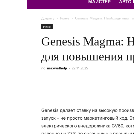
МАЙСТЕР
АВТО
Додому
Різне
Genesis Magma: Необходимый т
Різне
Genesis Magma: 
для повышения п
по
maxwelhelp
-
22.11.2025
Genesis делает ставку на высокую произ
запуск – не просто маркетинговый ход. 
электрического внедорожника GV60, кот
падение на 77% по сравнению с прошлым 