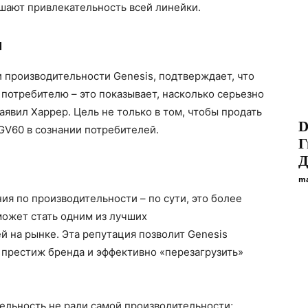
ают привлекательность всей линейки.
я
и производительности Genesis, подтверждает, что
 потребителю – это показывает, насколько серьезно
аявил Харрер. Цель не только в том, чтобы продать
D
GV60 в сознании потребителей.
Г
Д
ma
я по производительности – по сути, это более
 может стать одним из лучших
 на рынке. Эта репутация позволит Genesis
 престиж бренда и эффективно «перезагрузить»
ельность не ради самой производительности;