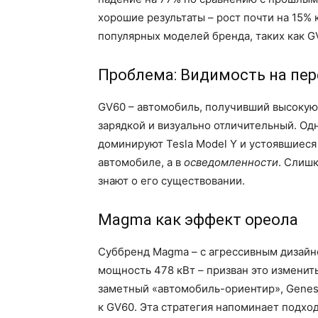
хорошие результаты – рост почти на 15% 
популярных моделей бренда, таких как G
Проблема: Видимость на пе
GV60 – автомобиль, получивший высокую 
зарядкой и визуально отличительный. Одн
доминируют Tesla Model Y и устоявшиес
автомобиле, а в
осведомленности
. Слиш
знают о его существовании.
Magma как эффект ореола
Суббренд Magma – с агрессивным дизай
мощность 478 кВт – призван это изменит
заметный «автомобиль-ориентир», Genesi
к GV60. Эта стратегия напоминает подх