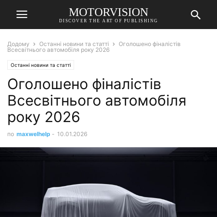
MOTORVISION
DISCOVER THE ART OF PUBLISHING
Додому
Останні новини та статті
Оголошено фіналістів
Всесвітнього автомобіля року 2026
Останні новини та статті
Оголошено фіналістів
Всесвітнього автомобіля
року 2026
по
maxwelhelp
-
10.01.2026