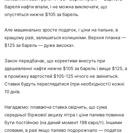
бареля нафти впали, і не можна виключати, що
опустяться нижче $105 за барель.
Але машинально зросте податок, і ціни на пальне, в
кращому разі, залишаться колишніми. Верхня планка —
$125 за барель — дуже висока».
Закон передбачає, що корективи внесуть при
здешевленні нафти нижче $105 за барель і вище $125, а
в проміжку вартостей $105-125 нічого не зміниться.
Ставки будуть переглядатися (при необхідності) кожні
10 днів.
Нагадаємо: плаваюча ставка свідчить, що сума
середньої біржової акцизу літра і ціни палива повинна
бути постійною (на даний момент 198 євро/т). Іншими
словами, в разі якщо паливо подорожчало — податок