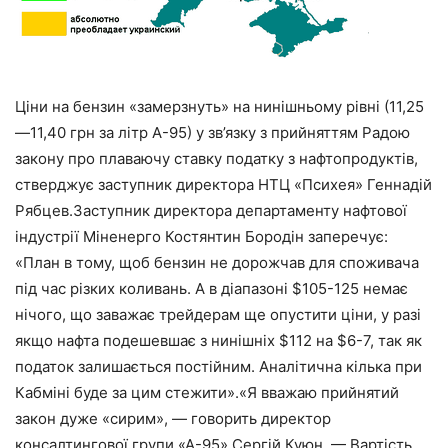
Ціни на бензин «замерзнуть» на нинішньому рівні (11,25
—11,40 грн за літр А-95) у зв’язку з прийняттям Радою
закону про плаваючу ставку податку з нафтопродуктів,
стверджує заступник директора НТЦ «Психея» Геннадій
Рябцев.Заступник директора департаменту нафтової
індустрії Міненерго Костянтин Бородін заперечує:
«План в тому, щоб бензин не дорожчав для споживача
під час різких коливань.
А в діапазоні $105-125 немає
нічого, що заважає трейдерам ще опустити ціни, у разі
якщо нафта подешевшає з нинішніх $112 на $6-7, так як
податок залишається постійним. Аналітична кілька при
Кабміні буде за цим стежити».«Я вважаю прийнятий
закон дуже «сирим», — говорить директор
консалтингової групи «А-95» Сергій Куюн. — Вартість