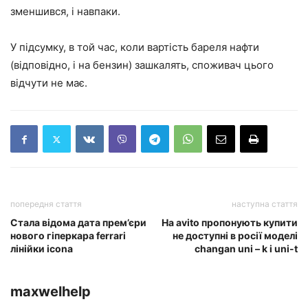
зменшився, і навпаки.
У підсумку, в той час, коли вартість бареля нафти
(відповідно, і на бензин) зашкалять, споживач цього
відчути не має.
попередня стаття
наступна стаття
Стала відома дата прем’єри
На avito пропонують купити
нового гіперкара ferrari
не доступні в росії моделі
лінійки icona
changan uni – k і uni-t
maxwelhelp