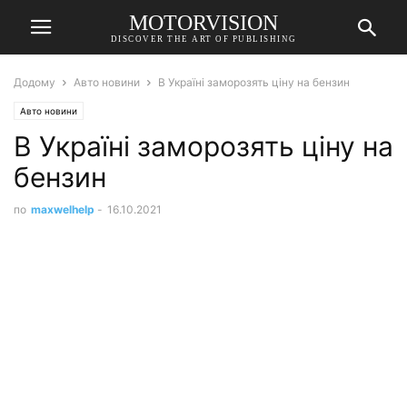
MOTORVISION
DISCOVER THE ART OF PUBLISHING
Додому
Авто новини
В Україні заморозять ціну на бензин
Авто новини
В Україні заморозять ціну на
бензин
по
maxwelhelp
-
16.10.2021