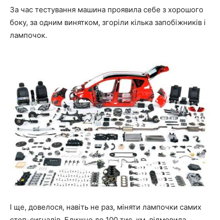
За час тестування машина проявила себе з хорошого
боку, за одним винятком, згоріли кілька запобіжників і
лампочок.
І ще, довелося, навіть не раз, міняти лампочки самих
стоп-сигналів. Ближче до 100 тис. км. відмовила