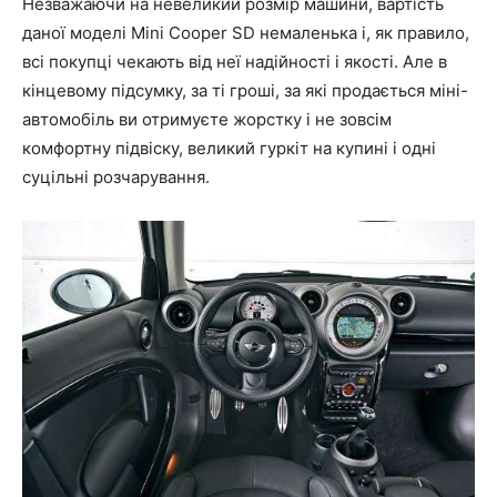
Незважаючи на невеликий розмір машини, вартість
даної моделі Mini Cooper SD немаленька і, як правило,
всі покупці чекають від неї надійності і якості. Але в
кінцевому підсумку, за ті гроші, за які продається міні-
автомобіль ви отримуєте жорстку і не зовсім
комфортну підвіску, великий гуркіт на купині і одні
суцільні розчарування.