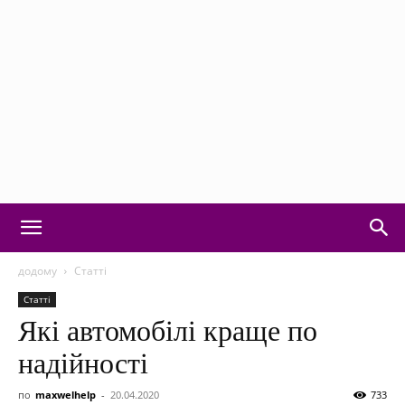
Motorvision:
додому
Статті
Статті
Які автомобілі краще по
новини
надійності
по
maxwelhelp
-
20.04.2020
733