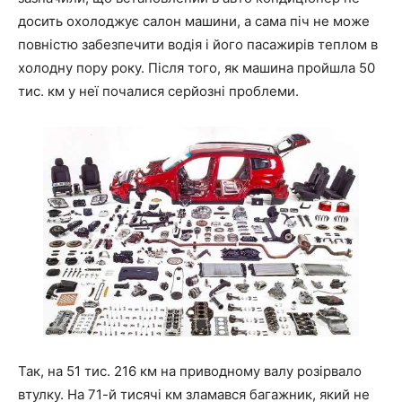
досить охолоджує салон машини, а сама піч не може
повністю забезпечити водія і його пасажирів теплом в
холодну пору року. Після того, як машина пройшла 50
тис. км у неї почалися серйозні проблеми.
Так, на 51 тис. 216 км на приводному валу розірвало
втулку. На 71-й тисячі км зламався багажник, який не