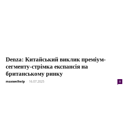
Denza: Китайський виклик преміум-
сегменту-стрімка експансія на
британському ринку
maxwelhelp
-
16.07.2025
0