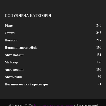
ПОПУЛЯРНА КАТЕГОРІЯ
248
Різне
245
Статті
217
Новости
160
Новинки автомобілів
151
Авто новини
135
Майстер
103
Авто новини
92
Автомобілі
71
Позашляховики і кросовери
© Copyright 2025 -
https://motorvision.com.ua/es
- При копіюванні