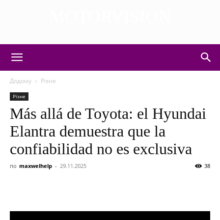
MOTORVISION
DISCOVER THE ART OF PUBLISHING
Додому
Різне
Різне
Más allá de Toyota: el Hyundai
Elantra demuestra que la
confiabilidad no es exclusiva
по
maxwelhelp
-
29.11.2025
38