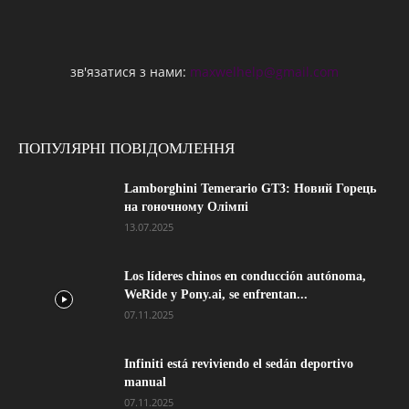
зв'язатися з нами:
maxwelhelp@gmail.com
ПОПУЛЯРНІ ПОВІДОМЛЕННЯ
Lamborghini Temerario GT3: Новий Горець
на гоночному Олімпі
13.07.2025
Los líderes chinos en conducción autónoma,
WeRide y Pony.ai, se enfrentan...
07.11.2025
Infiniti está reviviendo el sedán deportivo
manual
07.11.2025