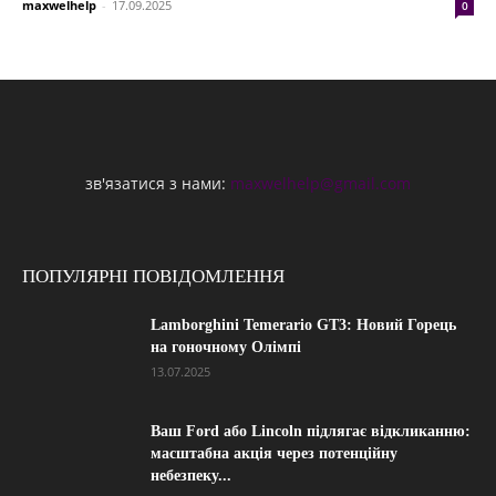
maxwelhelp
-
17.09.2025
0
зв'язатися з нами:
maxwelhelp@gmail.com
ПОПУЛЯРНІ ПОВІДОМЛЕННЯ
Lamborghini Temerario GT3: Новий Горець
на гоночному Олімпі
13.07.2025
Ваш Ford або Lincoln підлягає відкликанню:
масштабна акція через потенційну
небезпеку...