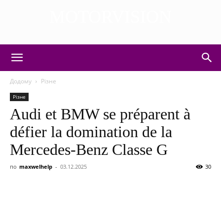
MOTORVISION
DISCOVER THE ART OF PUBLISHING
Додому
Різне
Різне
Audi et BMW se préparent à
défier la domination de la
Mercedes-Benz Classe G
по
maxwelhelp
-
03.12.2025
30