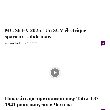
MG S6 EV 2025 : Un SUV électrique
spacieux, solide mais...
maxwelhelp
-
27.11.2025
0
Покажіть цю приголомшливу Tatra T87
1941 року випуску в Чехії на...